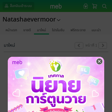
ล็อกอินเข้าระบบ
Natashaevermoor
หน้าแรก
ขายดี
มาใหม่
โปรโมชัน
ฟรีกระจาย
แนะนำ
มาใหม่
หน้าที่ 1
ขออภัยด้วยนะคะ
ไม่พบข้อมูลในหัวข้อที่คุณกำลังชมค่ะ