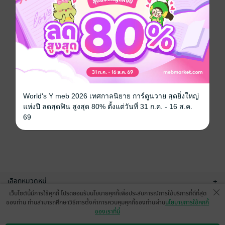
World's Y meb 2026 เทศกาลนิยาย การ์ตูนวาย สุดยิ่งใหญ่
แห่งปี ลดสุดฟิน สูงสุด 80% ตั้งแต่วันที่ 31 ก.ค. - 16 ส.ค.
69
เลือกหมวดหมู่
+
เว็บไซต์นี้มีการใช้คุกกี้ โปรดยอมรับนโยบายคุกกี้เพื่อประสบการณ์การใช้บริการที่ดีที่สุด
บริการช่วยเหลือ
+
ของท่าน ท่านสามารถศึกษาวิธีการตั้งค่าการควบคุมคุกกี้ของท่านผ่าน
นโยบายการใช้คุกกี้
ของเราที่นี่
เกี่ยวกับเรา
+