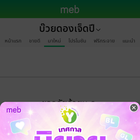
บ๊วยดองเจ็ดปี
หน้าแรก
ขายดี
มาใหม่
โปรโมชัน
ฟรีกระจาย
แนะนำ
ขออภัยด้วยนะคะ
ไม่พบข้อมูลในหัวข้อที่คุณกำลังชมค่ะ