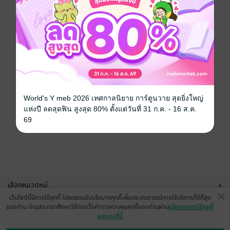
World's Y meb 2026 เทศกาลนิยาย การ์ตูนวาย สุดยิ่งใหญ่
แห่งปี ลดสุดฟิน สูงสุด 80% ตั้งแต่วันที่ 31 ก.ค. - 16 ส.ค.
69
เลือกหมวดหมู่
+
เว็บไซต์นี้มีการใช้คุกกี้ โปรดยอมรับนโยบายคุกกี้เพื่อประสบการณ์การใช้บริการที่ดีที่สุด
บริการช่วยเหลือ
+
ของท่าน ท่านสามารถศึกษาวิธีการตั้งค่าการควบคุมคุกกี้ของท่านผ่าน
นโยบายการใช้คุกกี้
ของเราที่นี่
เกี่ยวกับเรา
+