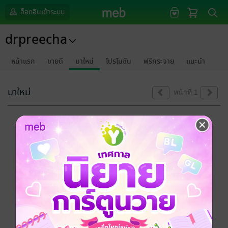
ล็อกอินเข้าระบบ
drpreecha
หน้าแรก
ขายดี
มาใหม่
โปรโมชัน
ฟรีกระจาย
แนะนำ
มาใหม่
หน้าที่ 1
ขออภัยด้วยนะคะ
ไม่พบข้อมูลในหัวข้อที่คุณกำลังชมค่ะ