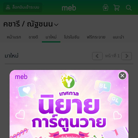
ล็อกอินเข้าระบบ
คชารี / ณัฐชนน
หน้าแรก
ขายดี
มาใหม่
โปรโมชัน
ฟรีกระจาย
แนะนำ
มาใหม่
หน้าที่ 1
ขออภัยด้วยนะคะ
ไม่พบข้อมูลในหัวข้อที่คุณกำลังชมค่ะ