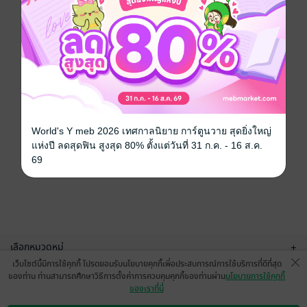
World's Y meb 2026 เทศกาลนิยาย การ์ตูนวาย สุดยิ่งใหญ่
แห่งปี ลดสุดฟิน สูงสุด 80% ตั้งแต่วันที่ 31 ก.ค. - 16 ส.ค.
69
เลือกหมวดหมู่
+
เว็บไซต์นี้มีการใช้คุกกี้ โปรดยอมรับนโยบายคุกกี้เพื่อประสบการณ์การใช้บริการที่ดีที่สุด
บริการช่วยเหลือ
+
ของท่าน ท่านสามารถศึกษาวิธีการตั้งค่าการควบคุมคุกกี้ของท่านผ่าน
นโยบายการใช้คุกกี้
ของเราที่นี่
เกี่ยวกับเรา
+