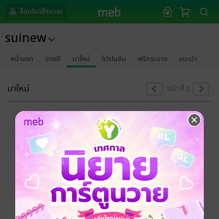
ล็อกอินเข้าระบบ
suinew
หน้าแรก
ขายดี
มาใหม่
โปรโมชัน
ฟรีกระจาย
แนะนำ
มาใหม่
หน้าที่ 1
ขออภัยด้วยนะคะ
ไม่พบข้อมูลในหัวข้อที่คุณกำลังชมค่ะ