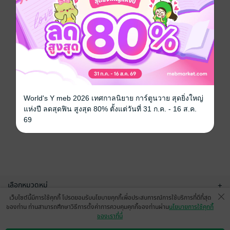
World's Y meb 2026 เทศกาลนิยาย การ์ตูนวาย สุดยิ่งใหญ่
แห่งปี ลดสุดฟิน สูงสุด 80% ตั้งแต่วันที่ 31 ก.ค. - 16 ส.ค.
69
เลือกหมวดหมู่
+
เว็บไซต์นี้มีการใช้คุกกี้ โปรดยอมรับนโยบายคุกกี้เพื่อประสบการณ์การใช้บริการที่ดีที่สุด
บริการช่วยเหลือ
+
ของท่าน ท่านสามารถศึกษาวิธีการตั้งค่าการควบคุมคุกกี้ของท่านผ่าน
นโยบายการใช้คุกกี้
ของเราที่นี่
เกี่ยวกับเรา
+