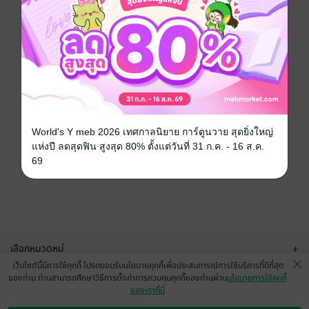
World's Y meb 2026 เทศกาลนิยาย การ์ตูนวาย สุดยิ่งใหญ่
แห่งปี ลดสุดฟิน สูงสุด 80% ตั้งแต่วันที่ 31 ก.ค. - 16 ส.ค.
69
เลือกหมวดหมู่
+
เว็บไซต์นี้มีการใช้คุกกี้ โปรดยอมรับนโยบายคุกกี้เพื่อประสบการณ์การใช้บริการที่ดีที่สุด
บริการช่วยเหลือ
+
ของท่าน ท่านสามารถศึกษาวิธีการตั้งค่าการควบคุมคุกกี้ของท่านผ่าน
นโยบายการใช้คุกกี้
ของเราที่นี่
เกี่ยวกับเรา
+