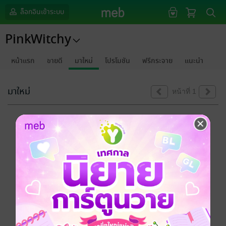
ล็อกอินเข้าระบบ
PinkWitchy
หน้าแรก
ขายดี
มาใหม่
โปรโมชัน
ฟรีกระจาย
แนะนำ
มาใหม่
หน้าที่ 1
ขออภัยด้วยนะคะ
ไม่พบข้อมูลในหัวข้อที่คุณกำลังชมค่ะ