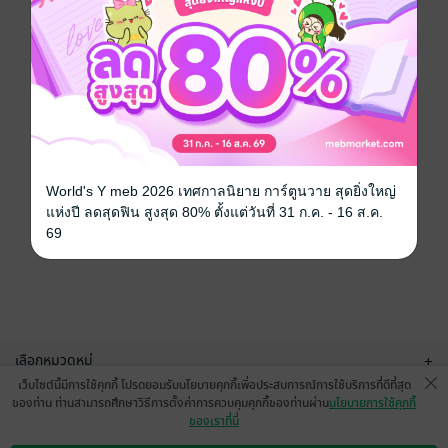
World's Y meb 2026 เทศกาลนิยาย การ์ตูนวาย สุดยิ่งใหญ่
แห่งปี ลดสุดฟิน สูงสุด 80% ตั้งแต่วันที่ 31 ก.ค. - 16 ส.ค.
69
เลือกหมวดหมู่
+
เว็บไซต์นี้มีการใช้คุกกี้ โปรดยอมรับนโยบายคุกกี้เพื่อประสบการณ์การใช้บริการที่ดีที่สุด
บริการช่วยเหลือ
+
ของท่าน ท่านสามารถศึกษาวิธีการตั้งค่าการควบคุมคุกกี้ของท่านผ่าน
นโยบายการใช้คุกกี้
ของเราที่นี่
เกี่ยวกับเรา
+