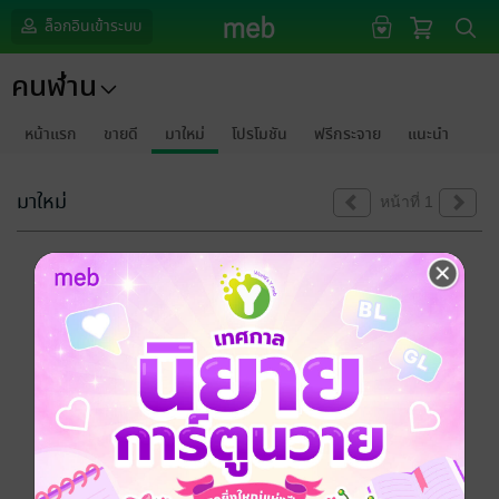
ล็อกอินเข้าระบบ
คนฬ่าน
หน้าแรก
ขายดี
มาใหม่
โปรโมชัน
ฟรีกระจาย
แนะนำ
มาใหม่
หน้าที่ 1
ขออภัยด้วยนะคะ
ไม่พบข้อมูลในหัวข้อที่คุณกำลังชมค่ะ