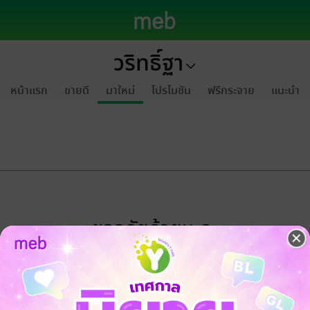
วริทธิ์ฐา
หน้าแรก
ขายดี
มาใหม่
โปรโมชัน
ฟรีกระจาย
แนะนำ
ขออภัยด้วยนะคะ
ไม่พบข้อมูลในหัวข้อที่คุณกำลังชมค่ะ