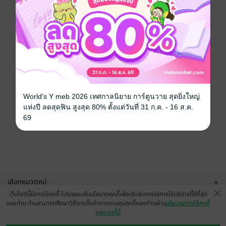
World's Y meb 2026 เทศกาลนิยาย การ์ตูนวาย สุดยิ่งใหญ่
แห่งปี ลดสุดฟิน สูงสุด 80% ตั้งแต่วันที่ 31 ก.ค. - 16 ส.ค.
69
เลือกหมวดหมู่
+
เว็บไซต์นี้มีการใช้คุกกี้ โปรดยอมรับนโยบายคุกกี้เพื่อประสบการณ์การใช้บริการที่ดีที่สุด
บริการช่วยเหลือ
+
ของท่าน ท่านสามารถศึกษาวิธีการตั้งค่าการควบคุมคุกกี้ของท่านผ่าน
นโยบายการใช้คุกกี้
ของเราที่นี่
เกี่ยวกับเรา
+