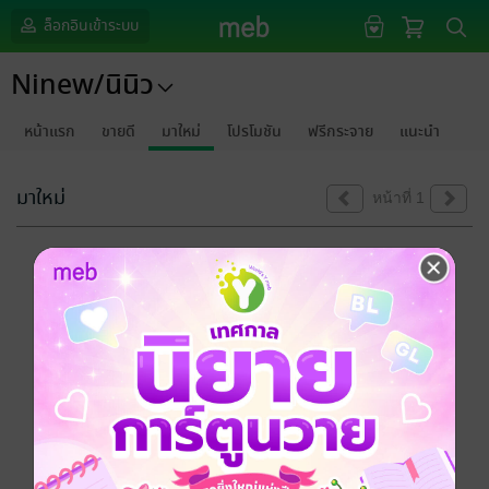
ล็อกอินเข้าระบบ
Ninew/นินิว
หน้าแรก
ขายดี
มาใหม่
โปรโมชัน
ฟรีกระจาย
แนะนำ
มาใหม่
หน้าที่ 1
ขออภัยด้วยนะคะ
ไม่พบข้อมูลในหัวข้อที่คุณกำลังชมค่ะ