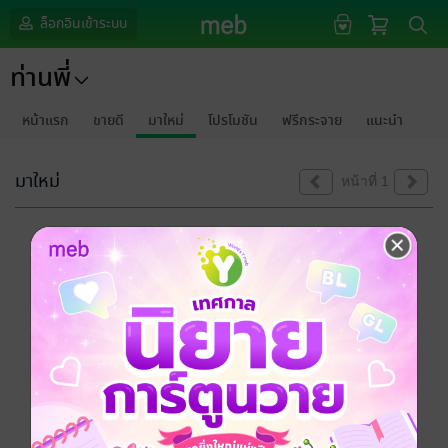
ล็อกอินเข้าระบบ
ท่านพี่
หน้าแรก
ขายดี
มาใหม่
โปรโมชัน
ฟรีกระจาย
แนะนำ
มาใหม่
หน้าที่ 1
ขออภัยด้วยนะคะ
ไม่พบข้อมูลในหัวข้อที่คุณกำลังชมค่ะ