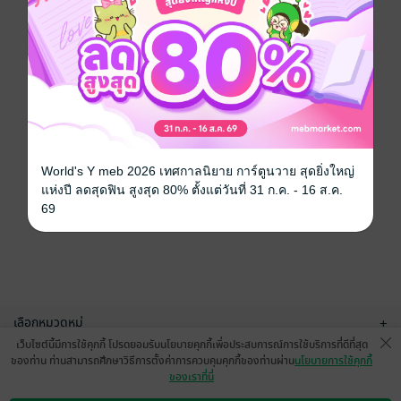
World's Y meb 2026 เทศกาลนิยาย การ์ตูนวาย สุดยิ่งใหญ่
แห่งปี ลดสุดฟิน สูงสุด 80% ตั้งแต่วันที่ 31 ก.ค. - 16 ส.ค.
69
เลือกหมวดหมู่
+
เว็บไซต์นี้มีการใช้คุกกี้ โปรดยอมรับนโยบายคุกกี้เพื่อประสบการณ์การใช้บริการที่ดีที่สุด
บริการช่วยเหลือ
+
ของท่าน ท่านสามารถศึกษาวิธีการตั้งค่าการควบคุมคุกกี้ของท่านผ่าน
นโยบายการใช้คุกกี้
ของเราที่นี่
เกี่ยวกับเรา
+