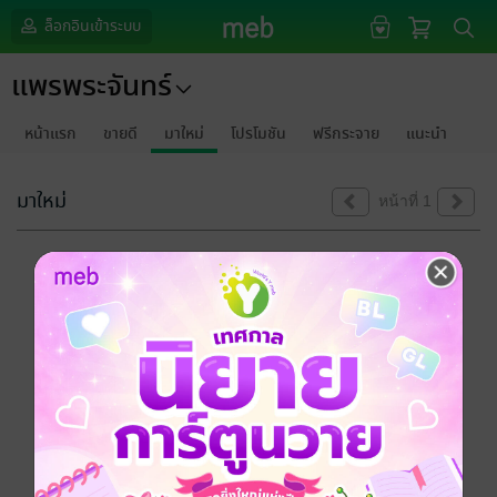
ล็อกอินเข้าระบบ
แพรพระจันทร์
หน้าแรก
ขายดี
มาใหม่
โปรโมชัน
ฟรีกระจาย
แนะนำ
มาใหม่
หน้าที่ 1
ขออภัยด้วยนะคะ
ไม่พบข้อมูลในหัวข้อที่คุณกำลังชมค่ะ