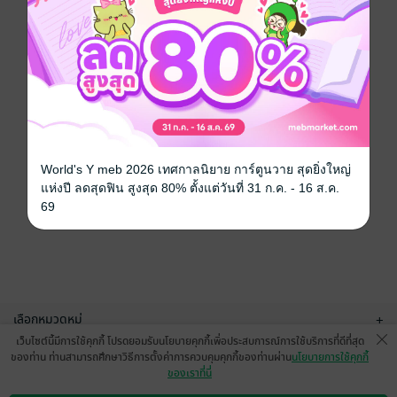
World's Y meb 2026 เทศกาลนิยาย การ์ตูนวาย สุดยิ่งใหญ่
แห่งปี ลดสุดฟิน สูงสุด 80% ตั้งแต่วันที่ 31 ก.ค. - 16 ส.ค.
69
เลือกหมวดหมู่
+
เว็บไซต์นี้มีการใช้คุกกี้ โปรดยอมรับนโยบายคุกกี้เพื่อประสบการณ์การใช้บริการที่ดีที่สุด
บริการช่วยเหลือ
+
ของท่าน ท่านสามารถศึกษาวิธีการตั้งค่าการควบคุมคุกกี้ของท่านผ่าน
นโยบายการใช้คุกกี้
ของเราที่นี่
เกี่ยวกับเรา
+