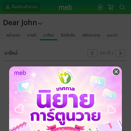
ล็อกอินเข้าระบบ
Dear John
หน้าแรก
ขายดี
มาใหม่
โปรโมชัน
ฟรีกระจาย
แนะนำ
มาใหม่
หน้าที่ 1
ขออภัยด้วยนะคะ
ไม่พบข้อมูลในหัวข้อที่คุณกำลังชมค่ะ