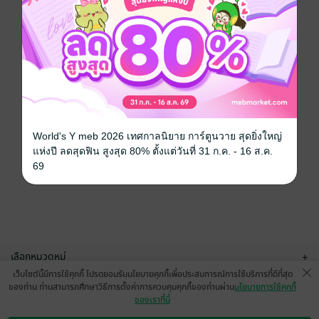
World's Y meb 2026 เทศกาลนิยาย การ์ตูนวาย สุดยิ่งใหญ่
แห่งปี ลดสุดฟิน สูงสุด 80% ตั้งแต่วันที่ 31 ก.ค. - 16 ส.ค.
69
เลือกหมวดหมู่
+
เว็บไซต์นี้มีการใช้คุกกี้ โปรดยอมรับนโยบายคุกกี้เพื่อประสบการณ์การใช้บริการที่ดีที่สุด
บริการช่วยเหลือ
+
ของท่าน ท่านสามารถศึกษาวิธีการตั้งค่าการควบคุมคุกกี้ของท่านผ่าน
นโยบายการใช้คุกกี้
ของเราที่นี่
เกี่ยวกับเรา
+