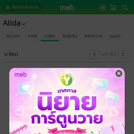
ล็อกอินเข้าระบบ
Alida
หน้าแรก
ขายดี
มาใหม่
โปรโมชัน
ฟรีกระจาย
แนะนำ
มาใหม่
หน้าที่ 1
ขออภัยด้วยนะคะ
ไม่พบข้อมูลในหัวข้อที่คุณกำลังชมค่ะ