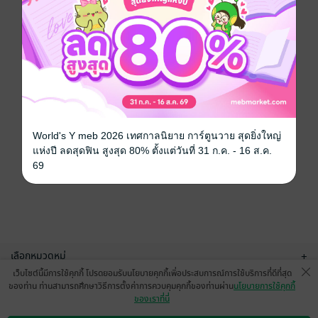
World's Y meb 2026 เทศกาลนิยาย การ์ตูนวาย สุดยิ่งใหญ่
แห่งปี ลดสุดฟิน สูงสุด 80% ตั้งแต่วันที่ 31 ก.ค. - 16 ส.ค.
69
เลือกหมวดหมู่
+
เว็บไซต์นี้มีการใช้คุกกี้ โปรดยอมรับนโยบายคุกกี้เพื่อประสบการณ์การใช้บริการที่ดีที่สุด
บริการช่วยเหลือ
+
ของท่าน ท่านสามารถศึกษาวิธีการตั้งค่าการควบคุมคุกกี้ของท่านผ่าน
นโยบายการใช้คุกกี้
ของเราที่นี่
เกี่ยวกับเรา
+