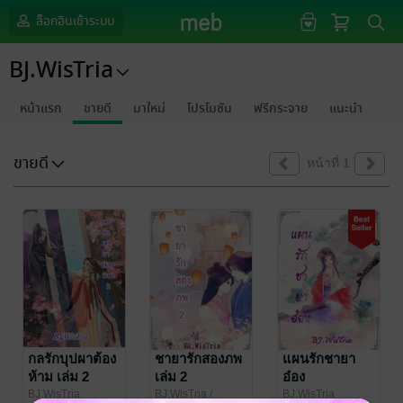
ล็อกอินเข้าระบบ
BJ.WisTria
หน้าแรก
ขายดี
มาใหม่
โปรโมชัน
ฟรีกระจาย
แนะนำ
ขายดี
หน้าที่ 1
กลรักบุปผาต้อง
ชายารักสองภพ
แผนรักชายา
ห้าม เล่ม 2
เล่ม 2
อ๋อง
BJ.WisTria
ฺฺBJ.WisTria
/
BJ.WisTria