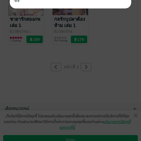
69
ชายารักสองภพ
กลรักบุปผาต้อง
เล่ม 1
ห้าม เล่ม 1
ฺฺBJ.WisTria
/
BJ.WisTria
BJ.WisTria
นิยายแฟนตาซี
นิยายรักจีนโบราณ
1 Rating
No Rating
หน้าที่ 1
เลือกหมวดหมู่
+
เว็บไซต์นี้มีการใช้คุกกี้ โปรดยอมรับนโยบายคุกกี้เพื่อประสบการณ์การใช้บริการที่ดีที่สุด
บริการช่วยเหลือ
+
ของท่าน ท่านสามารถศึกษาวิธีการตั้งค่าการควบคุมคุกกี้ของท่านผ่าน
นโยบายการใช้คุกกี้
ของเราที่นี่
เกี่ยวกับเรา
+
ตกลง