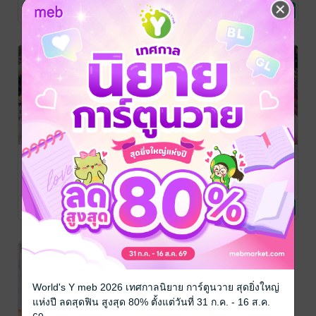
นิยายรักจีนโบราณ
BJ.WisTria
นิยายโรมานซ์
นิยายรักจีนโบราณ
No Rating
2 Rating
4 Rating
ห้วงแค้นจอม
แผนรักพิชิต
ห้วงแค้นจอม
นาง เล่ม 1
แผ่นดิน
นาง เล่ม 2
ฺฺBJ.WisTria
/
BJ.WisTria
ฺฺBJ.WisTria
/
BJ.WisTria
นิยายรักจีนโบราณ
นิยายรักจีนโบราณ
BJ.WisTria
นิยายรักจีนโบราณ
4 Rating
1 Rating
10 Rating
World's Y meb 2026 เทศกาลนิยาย การ์ตูนวาย สุดยิ่งใหญ่
แห่งปี ลดสุดฟิน สูงสุด 80% ตั้งแต่วันที่ 31 ก.ค. - 16 ส.ค.