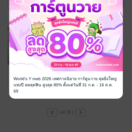
ดร.สุทธิดา จำรัส
การศึกษา/ตำรา
/
นันทกา สุปรียาพร
จิตวิทยา
/
การศึกษา/ตำรา
และนักวิจัย (AI
ตามแนวสะเต็ม
No Rating
No Rating
No Rating
อจบ.
เรียน
อจบ.
เรียน
Companion
ศึกษา
for Graduate
Studies and
Researcher)
การเรียนรู้ที่
บูรณาการร่วม
World's Y meb 2026 เทศกาลนิยาย การ์ตูนวาย สุดยิ่งใหญ่
กับเทคโนโลยี
สุทธิดา จำรัส
/ อจบ.
วิทยาศาสตร์และ
แห่งปี ลดสุดฟิน สูงสุด 80% ตั้งแต่วันที่ 31 ก.ค. - 16 ส.ค.
No Rating
เทคโนโลยี
69
หน้าที่ 1