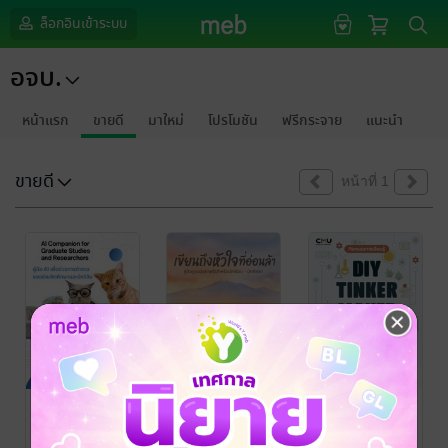
ล็อกอินเข้าระบบ
อจบ.
หน้าแรก
ขายดี
มาใหม่
โปรโมชัน
ฟรีกระจาย
แนะนำ
ขายดี
หน้าที่ 1
คู่มือ AI เพื่อช่วย
เขียนถึงหัวใจที่
กิจกรรมการ
การทำงานของ
อ่อนล้า
เรียนรู้ DIY
บัณฑิตศึกษา
Tinker Maker
รองศาสตราจารย์
สุทธิดา จำรัสและ
สุทธิดา จำรัส
/ อจบ.