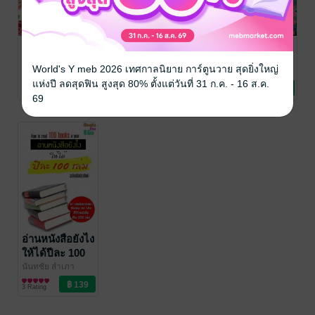
Husband's
ย่อยหนังสือ 30
8x สิ่งที่วิญญาณ
Diary ความลับ
เล่ม (เล่ม 1)
อยากบอก
World's Y meb 2026 เทศกาลนิยาย การ์ตูนวาย สุดยิ่งใหญ่
ของสามี
นันทชัย สำเภา
นันทชัย สำเภา
นันทชัย สำเภา
พ่อค้า
จิตวิทยา
/ Nuntachai
พ่อค้า
พัฒนาตนเอง
/ Nuntachai
พ่อค้า
จิตวิทยา
/ Nuntachai
แห่งปี ลดสุดฟิน สูงสุด 80% ตั้งแต่วันที่ 31 ก.ค. - 16 ส.ค.
1 Rating
No Rating
1 Rating
S.
S.
S.
69
อ่านหนังสือยังไง
ให้ได้ปีละ 100
เล่ม (ฉบับ
นันทชัย สำเภา
พ่อค้า
พัฒนาตนเอง
/ Nuntachai
ปรับปรุง)
3 Rating
S.