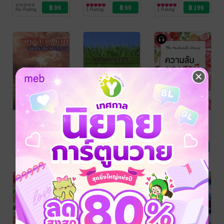
พ่อค้า
สุขภาพ
/ Nuntachai
พ่อค้า
ความรู้ทั่วไป
/ Nuntachai
พ่อค้า
พัฒนาตนเอง
/ Nuntachai
ปรับปรุง)
No Rating
1 Rating
1 Rating
S.
S.
S.
(หนังสือเสียง)
สรุปหนังสือ 9
ไร่อ้อยเงินล้าน
ความลับของ
เล่ม เพื่อเติมเต็ม
สามี (หนังสือ
นันทชัย สำเภา
พ่อค้า
ความรู้ทั่วไป
/ Nuntachai
จิตวิญญาณ
เสียง)
นันทชัย สำเภา
นันทชัย สำเภา
S.
พ่อค้า
ความรู้ทั่วไป
/ Nuntachai
พ่อค้า
พัฒนาตนเอง
/ Nuntachai
No Rating
1 Rating
1 Rating
S.
S.