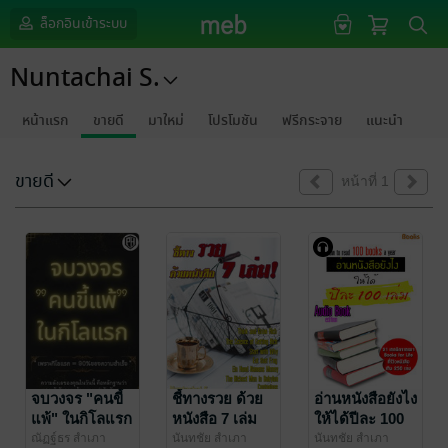
ล็อกอินเข้าระบบ
Nuntachai S.
หน้าแรก
ขายดี
มาใหม่
โปรโมชัน
ฟรีกระจาย
แนะนำ
ขายดี
หน้าที่ 1
จบวงจร "คนขี้
ชี้ทางรวย ด้วย
อ่านหนังสือยังไง
แพ้" ในกิโลแรก
หนังสือ 7 เล่ม
ให้ได้ปีละ 100
เล่ม (ฉบับ
ณัฏฐ์ธร สำเภา
นันทชัย สำเภา
นันทชัย สำเภา