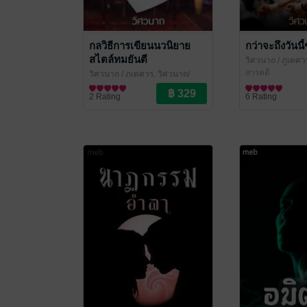
กลวิธีการเขียนนวนิยาย
กว่าจะถึงวันน
สไตล์ทมยันตี
วิศวนาถ
/ ภูเตศว
สำนักพิมพ์หริหรา
สารคดี
วิศวนาถ
/ ภูเตศวร, วิศวนาถ/
สำนักพิมพ์หริหรา
สารคดี
2 Rating
6 Rating