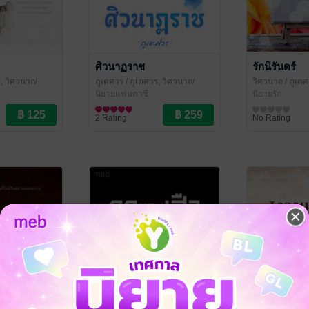
ศิวนาฏราช
รักนิรันดร์
, วิศวนาถ/
ภูเตศวร
/ ภูเตศวร, วิศวนาถ/
วิศวนาถ
/ ภูเตศ
สำนักพิมพ์หริหรา
นิยายแฟนตาซี
สำนักพิมพ์หริห
นิยายรัก
2 Rating
No Rating