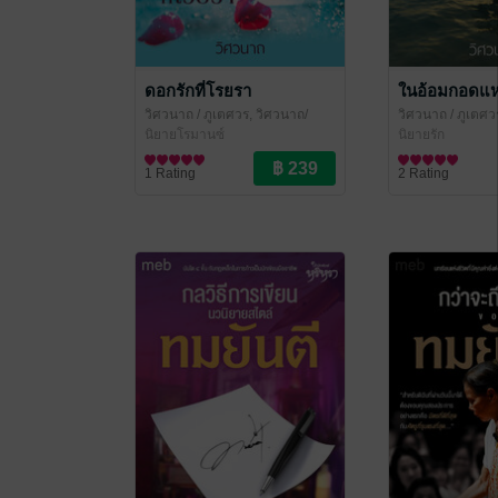
ดอกรักที่โรยรา
ในอ้อมกอดแห
วิศวนาถ
/ ภูเตศวร, วิศวนาถ/
วิศวนาถ
/ ภูเตศว
สำนักพิมพ์หริหรา
นิยายโรมานซ์
สำนักพิมพ์หริหรา
นิยายรัก
1 Rating
2 Rating