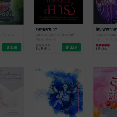
เทพบุตรมาร
สัญญาจากล
, วิศวนาถ/
ภูเตศวร
/ ภูเตศวร, วิศวนาถ/
ภูเตศวร
/ ภูเตศ
สำนักพิมพ์หริหรา
นิยายแฟนตาซี
สำนักพิมพ์หริห
วรรณกรรมทั่วไ
No Rating
3 Rating