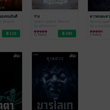
ี้ของทมยันตี
ร่าง
ดาวคนละดว
ร, วิศวนาถ/
ภูเตศวร
/ ภูเตศวร, วิศวนาถ/
วิศวนาถ
/ ภูเตศ
สำนักพิมพ์หริหรา
นิยายชีวิต/ดรามา
สำนักพิมพ์หริห
นิยายผจญภัย/บู
11 Rating
3 Rating