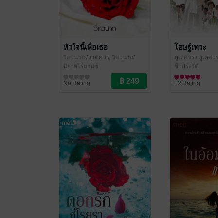
หัวใจนี้เพื่อเธอ
โอษฐ์เทวะ
วิศวนาถ
/ ภูเตศวร, วิศวนาถ/
ภูเตศวร
/ ภูเตศวร
สำนักพิมพ์หริหรา
นิยายโรมานซ์
สำนักพิมพ์หริหรา
ชีวประวัติ
No Rating
12 Rating