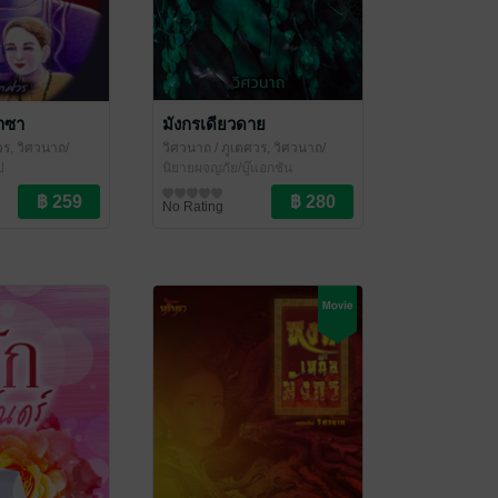
าซา
มังกรเดียวดาย
วร, วิศวนาถ/
วิศวนาถ
/ ภูเตศวร, วิศวนาถ/
รา
ป
สำนักพิมพ์หริหรา
นิยายผจญภัย/บู๊แอกชัน
No Rating