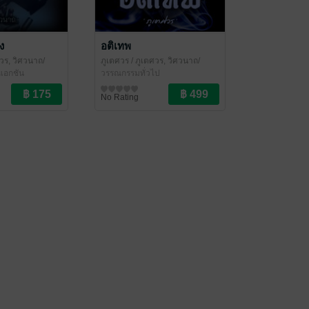
ง
อติเทพ
วร, วิศวนาถ/
ภูเตศวร
/ ภูเตศวร, วิศวนาถ/
รา
๊แอกชัน
สำนักพิมพ์หริหรา
วรรณกรรมทั่วไป
No Rating