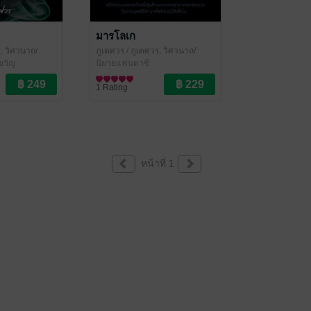
มารโลเก
, วิศวนาถ/
ภูเตศวร
/ ภูเตศวร, วิศวนาถ/
าขวัญ
สำนักพิมพ์หริหรา
นิยายแฟนตาซี
1 Rating
หน้าที่ 1