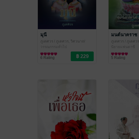
มุนี
มนต์นาคราช
ภูเตศวร
/ ภูเตศวร, วิศวนาถ/
ภูเตศวร
/ ภูเตศวร
สำนักพิมพ์หริหรา
วรรณกรรมทั่วไป
สำนักพิมพ์หริหรา
นิยายแฟนตาซี
6 Rating
5 Rating