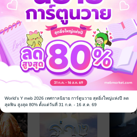
่งทะเล
กฎของเสือ
เทพบุตรก้น
ร, วิศวนาถ/
วิศวนาถ
/ ภูเตศวร, วิศวนาถ/
วิศวนาถ
/ ภูเตศ
สำนักพิมพ์หริหรา
นิยายผจญภัย/บู๊แอกชัน
สำนักพิมพ์หริห
นิยายรัก
1 Rating
No Rating
World's Y meb 2026 เทศกาลนิยาย การ์ตูนวาย สุดยิ่งใหญ่แห่งปี ลด
สุดฟิน สูงสุด 80% ตั้งแต่วันที่ 31 ก.ค. - 16 ส.ค. 69