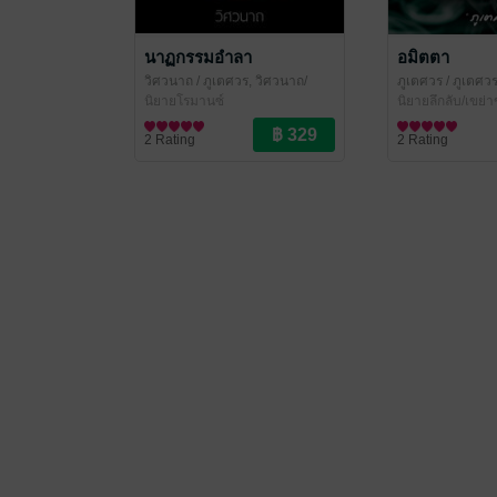
นาฏกรรมอำลา
อมิตตา
วิศวนาถ
/ ภูเตศวร, วิศวนาถ/
ภูเตศวร
/ ภูเตศวร
สำนักพิมพ์หริหรา
นิยายโรมานซ์
สำนักพิมพ์หริหรา
นิยายลึกลับ/เขย่
2 Rating
2 Rating