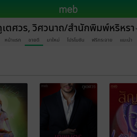
ภูเตศวร, วิศวนาถ/สำนักพิมพ์หริหรา
หน้าแรก
ขายดี
มาใหม่
โปรโมชัน
ฟรีกระจาย
แนะนำ