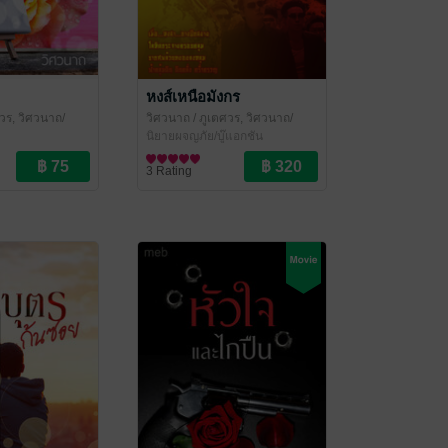
หงส์เหนือมังกร
วร, วิศวนาถ/
วิศวนาถ
/ ภูเตศวร, วิศวนาถ/
รา
สำนักพิมพ์หริหรา
นิยายผจญภัย/บู๊แอกชัน
3 Rating