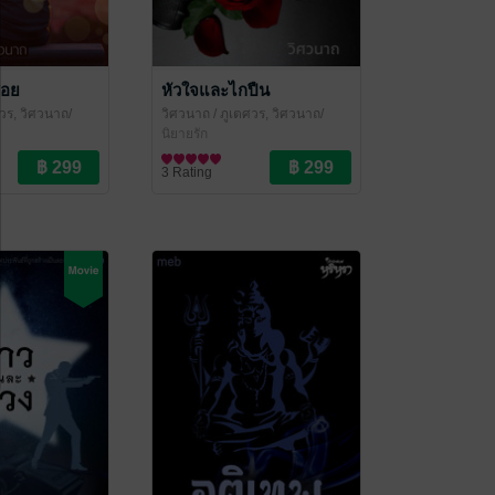
ซอย
หัวใจและไกปืน
วร, วิศวนาถ/
วิศวนาถ
/ ภูเตศวร, วิศวนาถ/
รา
สำนักพิมพ์หริหรา
นิยายรัก
3 Rating