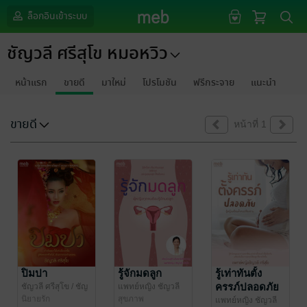
ล็อกอินเข้าระบบ
ชัญวลี ศรีสุโข หมอหวิว
หน้าแรก
ขายดี
มาใหม่
โปรโมชัน
ฟรีกระจาย
แนะนำ
ขายดี
หน้าที่ 1
ปิมปา
รู้จักมดลูก
รู้เท่าทันตั้ง
ครรภ์ปลอดภัย
ชัญวลี ศรีสุโข
/ ชัญ
แพทย์หญิง ชัญวลี
วลี ศรีสุโข หมอหวิว
นิยายรัก
ศรีสุโข
สุขภาพ
/ ชัญวลี ศรีสุ
แพทย์หญิง ชัญวลี