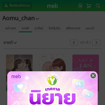
ล็อกอินเข้าระบบ
Aomu_chan
หน้าแรก
ขายดี
มาใหม่
โปรโมชัน
ฟรีกระจาย
แนะนำ
ขายดี
หน้าที่ 1
เสน่หาคนสวย
ยามที่ดาวร่วง
ก็แค่แฟนคลับ
ขาข้างบ้าน
หล่น
อะครับ
Aomu_chan
Aomu_Chan
/
Aomu_chan