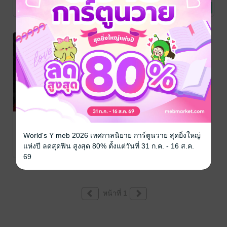
นิยาย Girl
Aomu_chan
นิยาย Girl
นิยายโรมานซ์
No Rating
No Rating
No Rating
Love/Yuri
Love/Yuri
เหตุใดแม่มด
อย่างข้า ต้องมา
World's Y meb 2026 เทศกาลนิยาย การ์ตูนวาย สุดยิ่งใหญ่
เลี้ยงผู้กล้าทั้ง 5
Aomu_chan
นิยายแฟนตาซี
แห่งปี ลดสุดฟิน สูงสุด 80% ตั้งแต่วันที่ 31 ก.ค. - 16 ส.ค.
กันเล่า
1 Rating
69
หน้าที่ 1