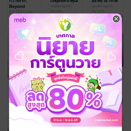
กว่าจะรัก
เหตุผลที่รักคุณ
ยะหยาอารักษ์
Beyond
มณฑกาญจน์
/
มณฑกาญจน์
/
Love Garden
นิยายรัก
Love Garden
นิยายรัก
friendship
ICE TEA
/ Love
Garden
นิยายวาย Boy
No Rating
No Rating
No Rating
Love / Yaoi
-46%
เพียงเธอ (Only
หวานใจของผม
นี่สินะที่เขาเรียก
you)
คือศัตรูของ
ว่ารัก
แฟนเก่า My
สายไหม
/ Love
ICE TEA
/ Love
มณฑกาญจน์
/
Garden
นิยายโรมานซ์
Garden
นิยายวาย Boy
Love Garden
นิยายรัก
sweetheart is
1 Rating
No Rating
No Rating
Love / Yaoi
my ex’s
nemesis
-44%