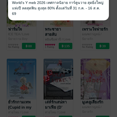
World's Y meb 2026 เทศกาลนิยาย การ์ตูนวาย สุดยิ่งใหญ่
แห่งปี ลดสุดฟิน สูงสุด 80% ตั้งแต่วันที่ 31 ก.ค. - 16 ส.ค.
69
ฟาร์มใจ
พระชายา
เพราะใจพ่ายรัก
สายลับ
ICE TEA
/ Love
มณฑกาญจน์
/
Garden
นิยายวาย Boy
Love Garden
นิยายรัก
หยินซือฟาปี่
/ Love
Love / Yaoi
Garden
นิยายรักจีนโบราณ
No Rating
1 Rating
No Rating
ยั่วรักกามเทพ
เล่ห์รักเสน่หา
มูเตลูเสี่ยงรัก
(Cupid in my
มาเฟีย (D’
มณฑกาญจน์
/
Love Garden
นิยายรัก
heart)
amore in Las
สายไหม
/ Love
สายไหม
/ Love