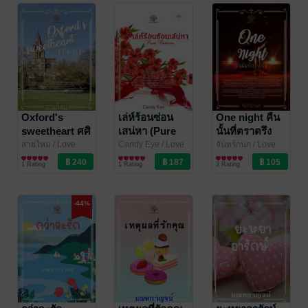
Oxford's
เล่ห์ร้อนซ่อน
One night คืน
sweetheart ศศิ
เสน่หา (Pure
นั้นที่ตราตรึง
ดารา
Passion)
สายไหม
/ Love
Candy Eye
/ Love
จันทร์กนก
/ Love
Garden
นิยายโรมานซ์
Garden
นิยายโรมานซ์
Garden
นิยายโรมานซ์
1 Rating
1 Rating
3 Rating
-44%