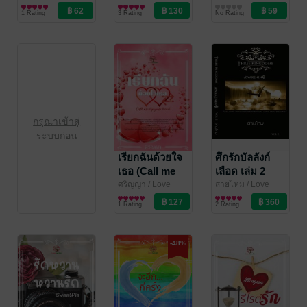
Garden
นิยาย Girl
Garden
นิยายโรมานซ์
Garden
นิยายโรมานซ์
1 Rating
3 Rating
No Rating
Love/Yuri
กรุณาเข้าสู่
ระบบก่อน
เรียกฉันด้วยใจ
ศึกรักบัลลังก์
เธอ (Call me
เลือด เล่ม 2
by your heart)
(Three
ศริญญา
/ Love
สายไหม
/ Love
Garden
นิยายโรมานซ์
Garden
นิยายโรมานซ์
kingdoms
1 Rating
2 Rating
vol.2:
Awakening)
-48%