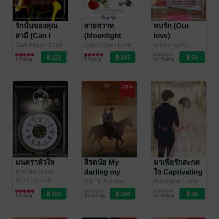
รักนั้นของคุณ
สายสวาท
พบรัก (Our
สามี (Can I
(Moonlight
love)
love you
Sonata)
Dark Angel
/ Love
Candy Eye
/ Love
มณฑกาญจน์
/
Garden
นิยายโรมานซ์
Garden
นิยายโรมานซ์
Love Garden
นิยายรัก
longer)
1 Rating
5 Rating
No Rating
-38%
มนตราหัวใจ
สิรดนัย My
มาเพียรักสะกด
darling my
ใจ Captivating
สายไหม
/ Love
Garden
นิยายโรมานซ์
sweet pie
love
ICE TEA
/ Love
Rabbitstar
/ Love
Garden
นิยายวาย Boy
Garden
นิยายโรมานซ์
1 Rating
No Rating
No Rating
Love / Yaoi