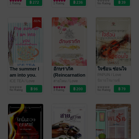
Garden
นิยายโรมานซ์
Garden
นิยายโรมานซ์
Vegas)
1 Rating
1 Rating
No Rating
-51%
The summer I
อักษราภัค
ใจซ้อน ซ่อนใจ
am into you.
(Reincarnation)
PAPUN
/ Love
Garden
นิยายโรมานซ์
จากเพื่อนเลื่อน
ICE TEA
/ Love
สายไหม
/ Love
Garden
นิยายวาย Boy
Garden
นิยายโรมานซ์
เป็นแฟน
No Rating
3 Rating
No Rating
Love / Yaoi