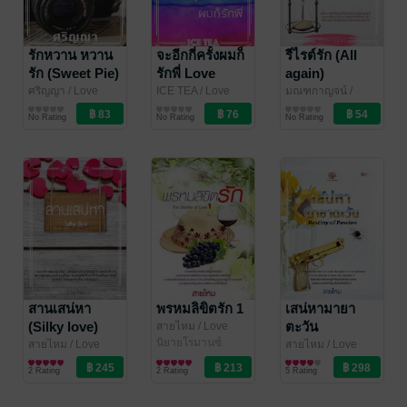
รักหวาน หวาน
จะอีกกี่ครั้งผมก็
รีไรต์รัก (All
รัก (Sweet Pie)
รักพี่ Love
again)
never die
ศริญญา
/ Love
ICE TEA
/ Love
มณฑกาญจน์
/
Garden
นิยายโรมานซ์
Garden
นิยายวาย Boy
Love Garden
นิยายรัก
No Rating
No Rating
No Rating
Love / Yaoi
สานเสน่หา
พรหมลิขิตรัก 1
เสน่หามายา
(Silky love)
ตะวัน
สายไหม
/ Love
Garden
นิยายโรมานซ์
สายไหม
/ Love
สายไหม
/ Love
Garden
นิยายโรมานซ์
Garden
นิยายโรมานซ์
2 Rating
2 Rating
5 Rating