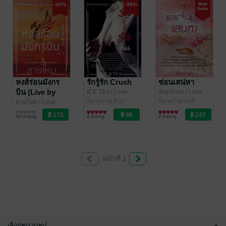
-42%
-38%
หงส์ร่อนมังกร
รักรู้รัก Crush
ซ่อนเสน่หา
บิน (Live by
ICE TEA
/ Love
จันทร์กนก
/ Love
Garden
นิยายวาย Boy
Garden
นิยายโรมานซ์
the sun love
สายไหม
/ Love
Love / Yaoi
Garden
นิยายวาย Boy
by the moon)
No Rating
4 Rating
8 Rating
Love / Yaoi
เล่ม 3
หน้าที่ 1
เลือกหมวดหมู่