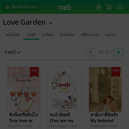
ล็อกอินเข้าระบบ
Love Garden
หน้าแรก
ขายดี
มาใหม่
โปรโมชัน
ฟรีกระจาย
แนะนำ
ขายดี
หน้าที่ 1
-51%
-50%
รักนั้นหรือฝันไป
ระบำจันทร์
สามีเก่าที่ฉันรัก
True love or
(You are my
My beloved
just a dream
reason)
ex-husband
MalaPin
/ Love
Dark Angel
/ Love
Rabbitstar
/ Love