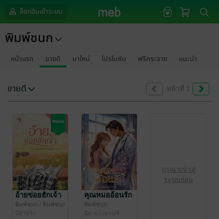
ล็อกอินเข้าระบบ
พิมพ์ชนก
หน้าแรก
ขายดี
มาใหม่
โปรโมชัน
ฟรีกระจาย
แนะนำ
ขายดี
หน้าที่ 1
กรุณาเข้าสู่
ระบบก่อน
อ้ายข่อยฮักเจ้า
คุณหมออ้อนรัก
พิมพ์ชนก
/ พิมพ์ชนก
พิมพ์ชนก
นิยายรัก
นิยายโรมานซ์