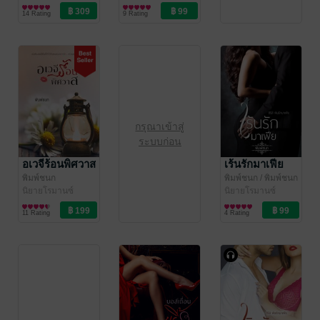
14 Rating
9 Rating
กรุณาเข้าสู่
ระบบก่อน
อเวจีร้อนพิศวาส
เร้นรักมาเฟีย
พิมพ์ชนก
พิมพ์ชนก
/ พิมพ์ชนก
นิยายโรมานซ์
นิยายโรมานซ์
11 Rating
4 Rating