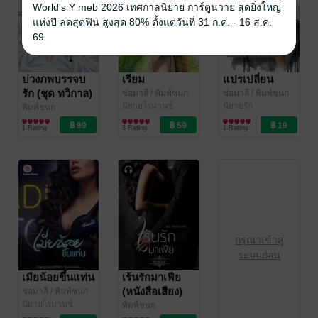
World's Y meb 2026 เทศกาลนิยาย การ์ตูนวาย สุดยิ่งใหญ่
แห่งปี ลดสุดฟิน สูงสุด 80% ตั้งแต่วันที่ 31 ก.ค. - 16 ส.ค.
69
บ่วงภพบรรจบ
เรียม
แปรเปลี่ยน
รัก (ชุด ทวิกาล)
ช่อมาลี
/ พิมพ์ชนก
ช่อมาลี
/ พิมพ์ชนก
นิยายโรมานซ์
นิยายรัก
พิมพ์ชนก
นิยายโรมานซ์
1 Rating
3 Rating
1 Rating
กรุณาเข้าสู่
ระบบก่อน
เมียน้อยขึ้นแท่น
เร้นรักมาเฟีย
(หนังสือเสียง)
ช่อมาลี
/ พิมพ์ชนก
นิยายโรมานซ์
พิมพ์ชนก