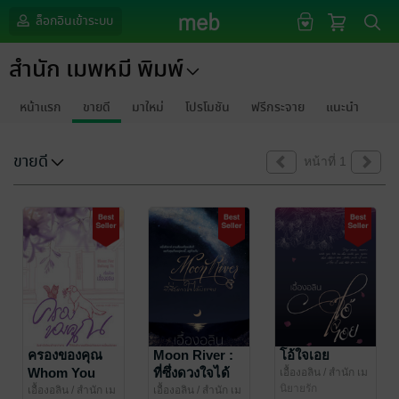
ล็อกอินเข้าระบบ
สำนัก เมพหมี พิมพ์
หน้าแรก
ขายดี
มาใหม่
โปรโมชัน
ฟรีกระจาย
แนะนำ
ขายดี
หน้าที่ 1
ครองของคุณ
Moon River :
โอ้ใจเอย
Whom You
ที่ซึ่งดวงใจได้
เอื้องอลิน
/ สำนัก เม
พหมี พิมพ์
นิยายรัก
Belong To
บรรจบ
เอื้องอลิน
/ สำนัก เม
เอื้องอลิน
/ สำนัก เม