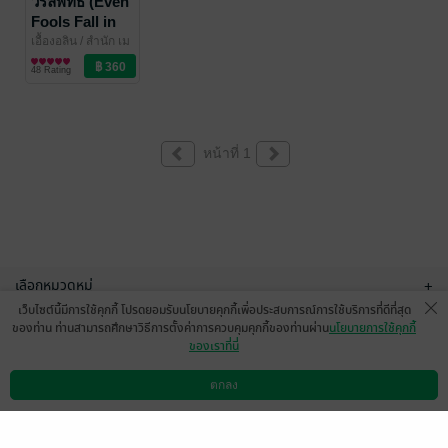
วิรัลพัทธ์ (Even
Fools Fall in
Love)
เอื้องอลิน
/ สำนัก เม
พหมี พิมพ์
นิยายรัก
48 Rating
หน้าที่ 1
เลือกหมวดหมู่
+
เว็บไซต์นี้มีการใช้คุกกี้ โปรดยอมรับนโยบายคุกกี้เพื่อประสบการณ์การใช้บริการที่ดีที่สุด
บริการช่วยเหลือ
+
ของท่าน ท่านสามารถศึกษาวิธีการตั้งค่าการควบคุมคุกกี้ของท่านผ่าน
นโยบายการใช้คุกกี้
ของเราที่นี่
เกี่ยวกับเรา
+
ตกลง
ดาวน์โหลดแอป
วิธีการใช้งาน
ติดต่อเรา
กลุ่มธุรกิจในเครือ
+