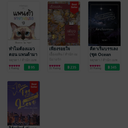
ทำไมต้องแมว
เพียงรอยใจ
คีตาเริ่มบรรเลง
ตอน แพนด้ามา
(ชุด Ocean
เอื้องอลิน
/ สำนัก เม
พหมี พิมพ์
นิยายรัก
หานะเธอ I
Serenade)
จตุรดา
/ สำนัก เมพ
จตุรดา
/ สำนัก เมพ
หมี พิมพ์
หนังสือเด็กปฐมวัย /
หมี พิมพ์
นิยายแฟนตาซี
1 Rating
31 Rating
10 Rating
นิทานภาพ