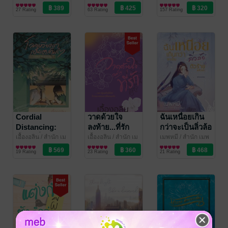
พหมี พิมพ์
นิยายโรมานซ์
พหมี พิมพ์
นิยายรัก
27 Rating
63 Rating
157 Rating
Cordial
วาดด้วยใจ
ฉันเหนื่อยเกิน
Distancing:
ลงท้าย...ที่รัก
กว่าจะเป็นลิ่วล้อ
โลกเหวี่ยงเรา
ตัวร้ายแล้วล่ะ
เอื้องอลิน
/ สำนัก เม
เอื้องอลิน
/ สำนัก เม
เมพหมี
/ สำนัก เมพ
พหมี พิมพ์
นิยายรัก
พหมี พิมพ์
นิยายรัก
หมี พิมพ์
นิยายแฟนตาซี
เป็นเฮาส์เมต
#น้องเหน่ยละ
19 Rating
23 Rating
21 Rating