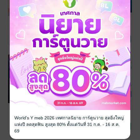
แต่งกับผียังดี
ดุจเรือนใจ
ลำนำแห่งห้วง
กว่านาย
ธารา (ชุด
เอื้องอลิน
/ สำนัก เม
พหมี พิมพ์
นิยายรัก
Ocean
เอื้องอลิน
/ สำนัก เม
จตุรดา
/ สำนัก เมพ
พหมี พิมพ์
นิยายรัก
หมี พิมพ์
นิยายแฟนตาซี
Serenade)
10 Rating
38 Rating
14 Rating
โอ้ใจเอย
วาดด้วยใจ
วาดรักในเรือน
(หนังสือเสียง)
ลงท้าย...ที่รัก
ใจ (เรื่องสั้นตอน
World's Y meb 2026 เทศกาลนิยาย การ์ตูนวาย สุดยิ่งใหญ่
(หนังสือเสียง)
พิเศษ)
เอื้องอลิน
/ สำนัก เม
เอื้องอลิน
/ สำนัก เม
เอื้องอลิน
/ สำนัก เม
พหมี พิมพ์
นิยายรัก
พหมี พิมพ์
นิยายรัก
พหมี พิมพ์
นิยายรัก
แห่งปี ลดสุดฟิน สูงสุด 80% ตั้งแต่วันที่ 31 ก.ค. - 16 ส.ค.
9 Rating
4 Rating
13 Rating
69