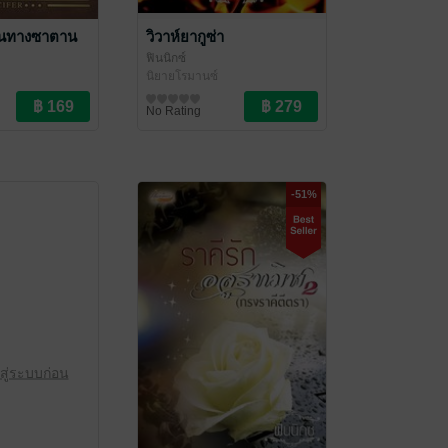
เส้นทางซาตาน
วิวาห์ยากูซ่า
ฟินนิกซ์
นิยายโรมานซ์
No Rating
-51%
สู่ระบบก่อน