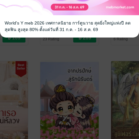
่มด 2
เสน่หาราคี(ยอดรักคีย์แมน)
เสน่หาราคี(เป
World's Y meb 2026 เทศกาลนิยาย การ์ตูนวาย สุดยิ่งใหญ่แห่งปี ลด
ฟินนิกซ์
ฟินนิกซ์
นิยายโรมานซ์
นิยายโรมานซ์
สุดฟิน สูงสุด 80% ตั้งแต่วันที่ 31 ก.ค. - 16 ส.ค. 69
23 Rating
6 Rating