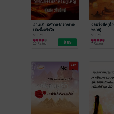
ฮาเดส ..พิศวาสรักจากเทพ
จอมใจชีค(น้ำ
เสพซึ้งตรึงใจ
ทราย)
ฟินนิกซ์
ฟินนิกซ์
นิยายโรมานซ์
นิยายโรมานซ์
15 Rating
7 Rating
-32%