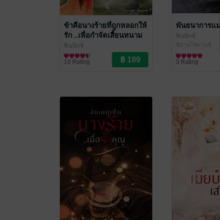
ข้าคือนางร้ายที่ถูกหลอกให้
พันธนาการแม
รัก ..เพื่อกำจัดเสี้ยนหนาม
ฟินนิกซ์
ให้นางเอก
นิยายโรมานซ์
ฟินนิกซ์
นิยายรักจีนโบราณ
10 Rating
3 Rating