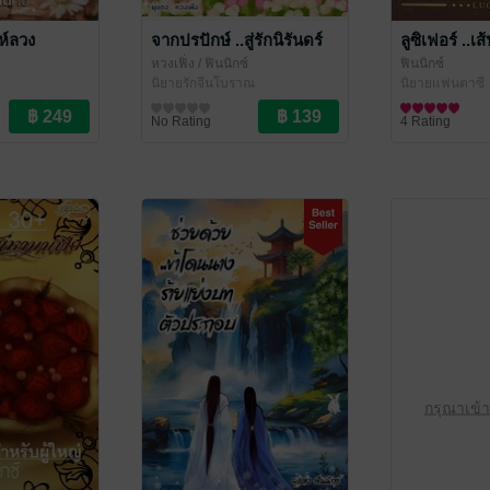
ห์ลวง
จากปรปักษ์ ..สู่รักนิรันดร์
ลูซิเฟอร์ ..
หวงเฟิ่ง
/ ฟินนิกซ์
ฟินนิกซ์
นิยายรักจีนโบราณ
นิยายแฟนตาซี
No Rating
4 Rating
กรุณาเข้า