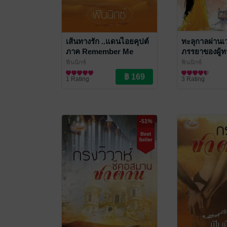
เส้นทางรัก ..แดนไอยคุปต์
ทะลุกาลผ่านเว
ภาค Remember Me
ภรรยาของผู้ท
แห่งเซี่ยงไฮ้ ย
ฟินนิกซ์
ฟินนิกซ์
นิยายรัก
นิยายรักจีนโบรา
1 Rating
3 Rating
-51%