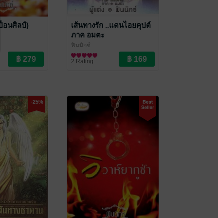
ื้อนศิลป์)
เส้นทางรัก ..แดนไอยคุปต์
ภาค อมตะ
ฟินนิกซ์
นิยายรัก
2 Rating
-25%