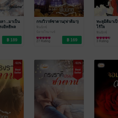
ลา ..มาเป็น
กรงวิวาห์ซาตาน(ฟาติมา)
ทะลุมิติมาเป
รงอิทธิพล
ไร้ใจ
ฟินนิกซ์
ุค80
นิยายโรมานซ์
ฟินนิกซ์
ณ
นิยายรักจีนโบ
27 Rating
3 Rating
-51%
-51%