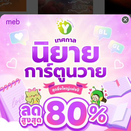
น
กรงราคีซาตาน(ปรเมศวร์)
จอมใจชีค(กุ
ฟินนิกซ์
ฟินนิกซ์
นิยายโรมานซ์
นิยายโรมานซ์
23 Rating
8 Rating
-31%