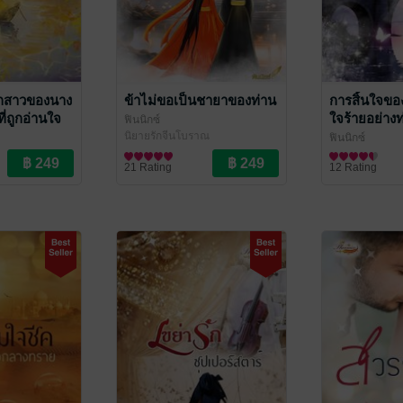
ลูกสาวของนาง
ข้าไม่ขอเป็นชายาของท่าน
การสิ้นใจขอ
ที่ถูกอ่านใจ
ใจร้ายอย่างท่
ฟินนิกซ์
หรือไม่
นิยายรักจีนโบราณ
ฟินนิกซ์
ณ
นิยายรักจีนโบ
21 Rating
12 Rating