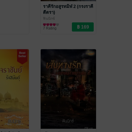
ราคีรักอสูรทมิฬ 2 (กรงราคี
ตีตรา)
ฟินนิกซ์
นิยายโรมานซ์
7 Rating