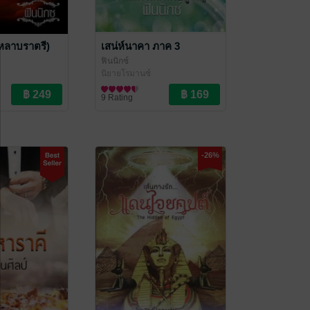
หลาบราตรี)
เสน่ห์นาคา ภาค 3
ฟินนิกซ์
นิยายโรมานซ์
9 Rating
-26%