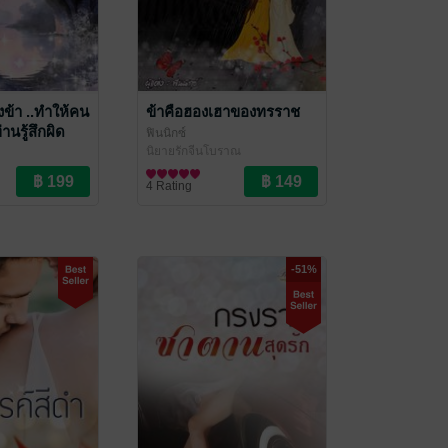
งข้า ..ทำให้คน
ข้าคือฮองเฮาของทรราช
านรู้สึกผิด
ฟินนิกซ์
นิยายรักจีนโบราณ
ราณ
4 Rating
-51%