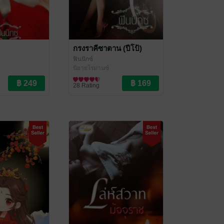
กรงราคีซาตาน (ปีโป้)
ฟินนิกซ์
นิยายโรมานซ์
28 Rating