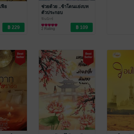
เฟีย
ช่วยด้วย ..ข้าโดนแย่งบท
ตัวประกอบ
ฟินนิกซ์
นิยายรักจีนโบราณ
2 Rating