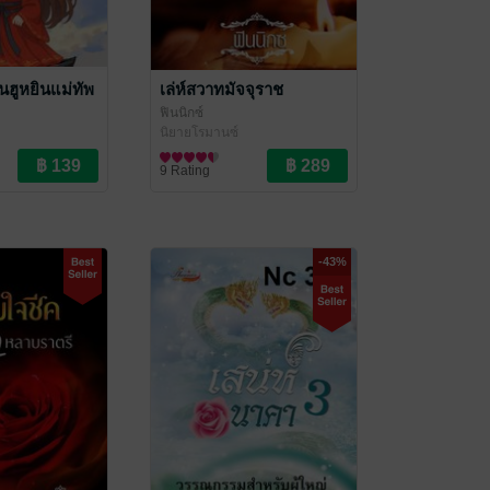
็นฮูหยินแม่ทัพ
เล่ห์สวาทมัจจุราช
ฟินนิกซ์
นิยายโรมานซ์
ราณ
9 Rating
-43%