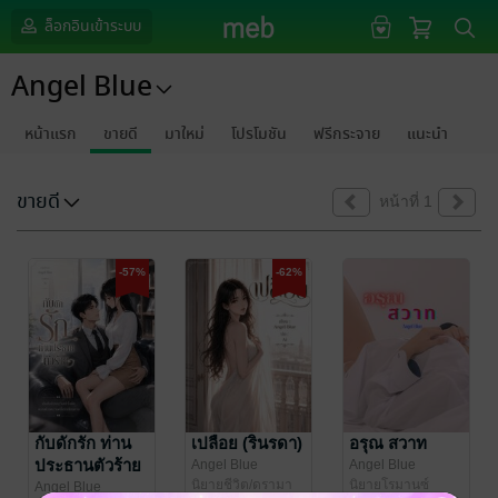
ล็อกอินเข้าระบบ
Angel Blue
หน้าแรก
ขายดี
มาใหม่
โปรโมชัน
ฟรีกระจาย
แนะนำ
ขายดี
หน้าที่ 1
-57%
-62%
กับดักรัก ท่าน
เปลือย (รินรดา)
อรุณ สวาท
ประธานตัวร้าย
Angel Blue
Angel Blue
นิยายชีวิต/ดรามา
นิยายโรมานซ์
Angel Blue