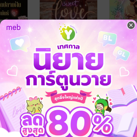
ดปลายฝัน
ซาตานจำนนรัก
สายลับตกหลุ
ำนักพิมพ์ (จงรัก
จงรัก
/ จงรักสำนักพิมพ์ (จงรัก ปา
ปาราวตรี
/ จงรั
้ำค้าง ปราณ
ราวตรี หยาดน้ำค้าง ปราณชนก)
นิยายรัก
ปาราวตรี หยาด
นิยายรัก
ชนก)
2 Rating
1 Rating