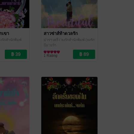
ักเขา
สาวซ่าส์ท้าดวลรัก
งรักสำนักพิมพ์
ปาราวตรี
/ จงรักสำนักพิมพ์ (จงรัก
ี หยาดน้ำค้าง
ปาราวตรี หยาดน้ำค้าง ปราณ
นิยายรัก
ชนก)
1 Rating