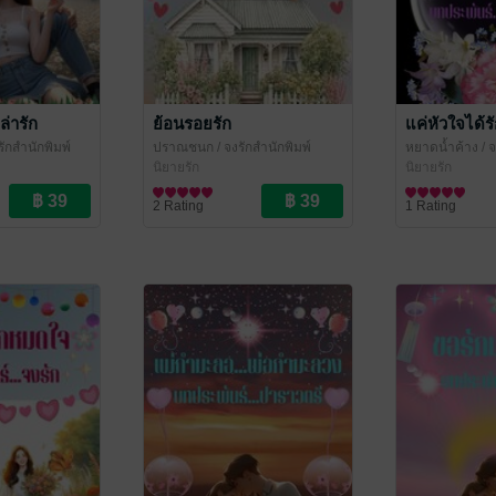
ล่ารัก
ย้อนรอยรัก
แค่หัวใจได้ร
รักสำนักพิมพ์
ปราณชนก
/ จงรักสำนักพิมพ์
หยาดน้ำค้าง
/ จ
หยาดน้ำค้าง
(จงรัก ปาราวตรี หยาดน้ำค้าง
นิยายรัก
(จงรัก ปาราวตร
นิยายรัก
ปราณชนก)
ปราณชนก)
2 Rating
1 Rating