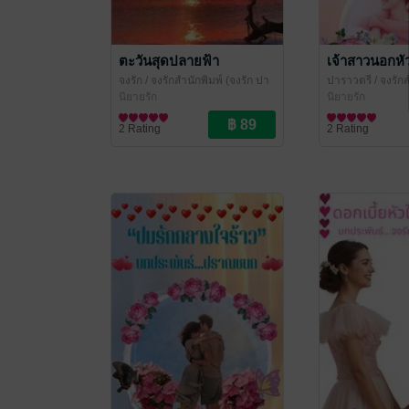
ตะวันสุดปลายฟ้า
เจ้าสาวนอกหั
จงรัก
/ จงรักสำนักพิมพ์ (จงรัก ปา
ปาราวตรี
/ จงรักส
ราวตรี หยาดน้ำค้าง ปราณชนก)
นิยายรัก
ปาราวตรี หยาดน
นิยายรัก
ชนก)
2 Rating
2 Rating