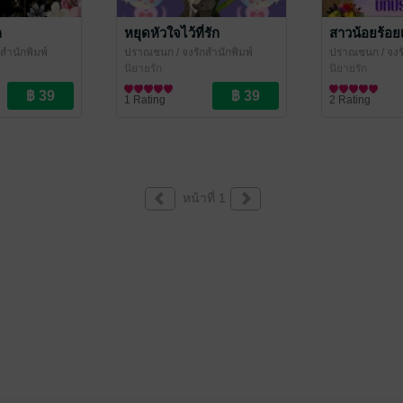
ก
หยุดหัวใจไว้ที่รัก
สาวน้อยร้อยเ
กสำนักพิมพ์
ปราณชนก
/ จงรักสำนักพิมพ์
ปราณชนก
/ จงร
หยาดน้ำค้าง
(จงรัก ปาราวตรี หยาดน้ำค้าง
นิยายรัก
(จงรัก ปาราวตร
นิยายรัก
ปราณชนก)
ปราณชนก)
1 Rating
2 Rating
หน้าที่ 1