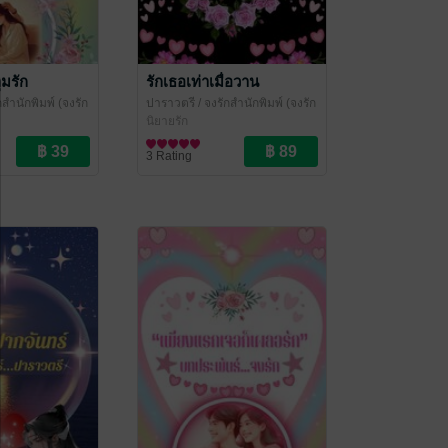
มรัก
รักเธอเท่าเมื่อวาน
กสำนักพิมพ์ (จงรัก
ปาราวตรี
/ จงรักสำนักพิมพ์ (จงรัก
น้ำค้าง ปราณ
ปาราวตรี หยาดน้ำค้าง ปราณ
นิยายรัก
ชนก)
3 Rating