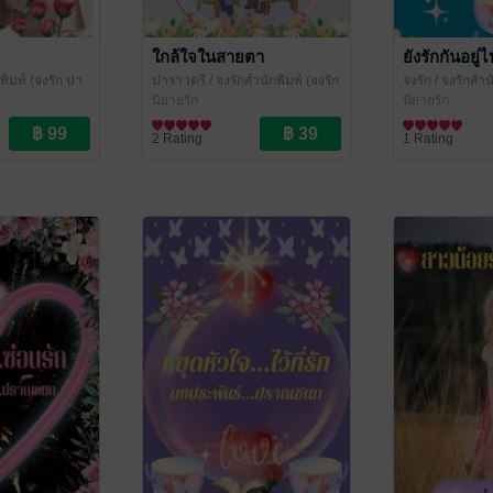
ใกล้ใจในสายตา
ยังรักกันอยู่
พิมพ์ (จงรัก ปา
ปาราวตรี
/ จงรักสำนักพิมพ์ (จงรัก
จงรัก
/ จงรักสำน
ค้าง ปราณชนก)
ปาราวตรี หยาดน้ำค้าง ปราณ
นิยายรัก
ราวตรี หยาดน้
นิยายรัก
ชนก)
2 Rating
1 Rating