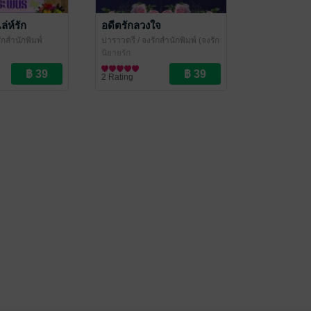
ล่ห์รัก
อดีตรักลวงใจ
ักสำนักพิมพ์
ปาราวตรี
/ จงรักสำนักพิมพ์ (จงรัก
ี หยาดน้ำค้าง
ปาราวตรี หยาดน้ำค้าง ปราณ
นิยายรัก
ชนก)
2 Rating