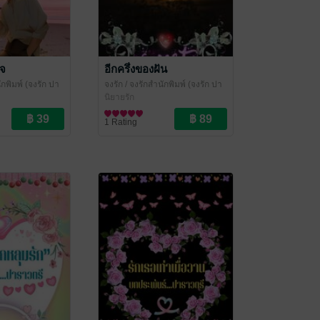
ใจ
อีกครึ่งของฝัน
ักพิมพ์ (จงรัก ปา
จงรัก
/ จงรักสำนักพิมพ์ (จงรัก ปา
ำค้าง ปราณชนก)
ราวตรี หยาดน้ำค้าง ปราณชนก)
นิยายรัก
1 Rating