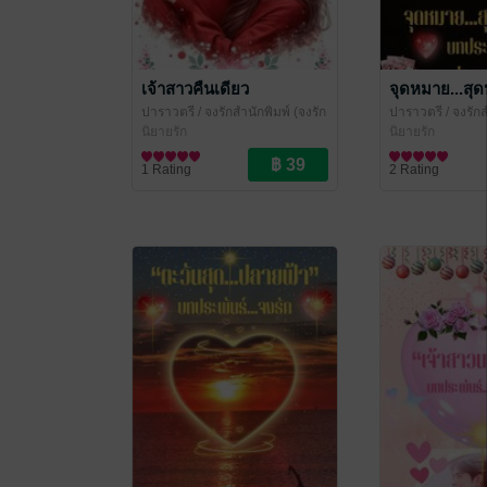
เจ้าสาวคืนเดียว
จุดหมาย...สุ
ปาราวตรี
/ จงรักสำนักพิมพ์ (จงรัก
ปาราวตรี
/ จงรักส
ปาราวตรี หยาดน้ำค้าง ปราณ
นิยายรัก
ปาราวตรี หยาดน
นิยายรัก
ชนก)
ชนก)
1 Rating
2 Rating