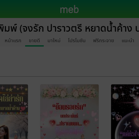
พิมพ์ (จงรัก ปาราวตรี หยาดน้ำค้า
หน้าแรก
ขายดี
มาใหม่
โปรโมชัน
ฟรีกระจาย
แนะนำ