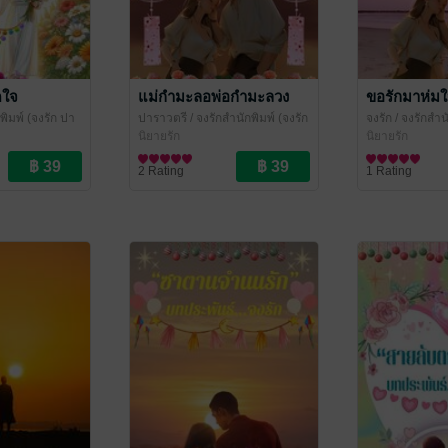
ดใจ
แม่กำมะลอพ่อกำมะลวง
ขอรักมาห่ม
พิมพ์ (จงรัก ปา
ปาราวตรี
/ จงรักสำนักพิมพ์ (จงรัก
จงรัก
/ จงรักสำน
ค้าง ปราณชนก)
ปาราวตรี หยาดน้ำค้าง ปราณ
นิยายรัก
ราวตรี หยาดน้
นิยายรัก
ชนก)
2 Rating
1 Rating