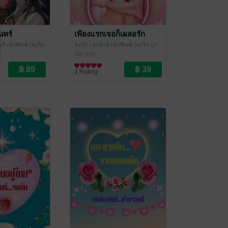
นทร์
เพียงแรกเจอก็เผลอรัก
กสำนักพิมพ์ (จงรัก
จงรัก
/ จงรักสำนักพิมพ์ (จงรัก ปา
น้ำค้าง ปราณ
ราวตรี หยาดน้ำค้าง ปราณชนก)
นิยายรัก
2 Rating