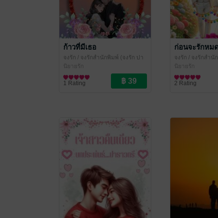
ก้าวที่มีเธอ
ก่อนจะรักหม
จงรัก
/ จงรักสำนักพิมพ์ (จงรัก ปา
จงรัก
/ จงรักสำนัก
ราวตรี หยาดน้ำค้าง ปราณชนก)
นิยายรัก
ราวตรี หยาดน้ำ
นิยายรัก
1 Rating
2 Rating