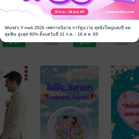
วใจ
คู่กิ๊ก...พริกมะขาม
สัญญาฝากจั
ำนักพิมพ์ (จงรัก
World's Y meb 2026 เทศกาลนิยาย การ์ตูนวาย สุดยิ่งใหญ่แห่งปี ลด
ปาราวตรี
/ จงรักสำนักพิมพ์ (จงรัก
ปาราวตรี
/ จงรั
้ำค้าง ปราณ
ปาราวตรี หยาดน้ำค้าง ปราณ
นิยายรัก
ปาราวตรี หยาด
นิยายรัก
สุดฟิน สูงสุด 80% ตั้งแต่วันที่ 31 ก.ค. - 16 ส.ค. 69
ชนก)
ชนก)
1 Rating
2 Rating