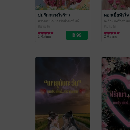
ปมรักกลางใจร้าว
ดอกเบี้ยหัวใจ
ปราณชนก
/ จงรักสำนักพิมพ์
จงรัก
/ จงรักสำนัก
(จงรัก ปาราวตรี หยาดน้ำค้าง
นิยายรัก
ราวตรี หยาดน้ำ
นิยายรัก
ปราณชนก)
1 Rating
2 Rating