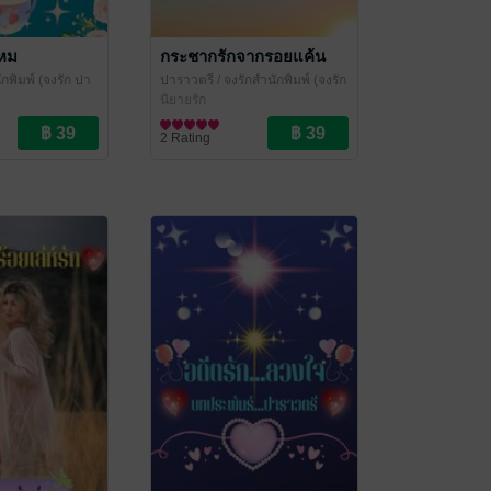
ไหม
กระชากรักจากรอยแค้น
ักพิมพ์ (จงรัก ปา
ปาราวตรี
/ จงรักสำนักพิมพ์ (จงรัก
ำค้าง ปราณชนก)
ปาราวตรี หยาดน้ำค้าง ปราณ
นิยายรัก
ชนก)
2 Rating