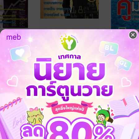
จ สร้างงบ
บันไดสู่ความร่ำรวย 2
คู่มือกู้เงิน
นเอง
ด้วยตนเอง
ดุษิต จงสุทธนามณี
/ คิน ออเทอร์
การเงินการลงทุน
ณี
/ คิน ออเทอร์
ดุษิต จงสุทธนา
เศรษฐศาสตร์และ
No Rating
No Rating