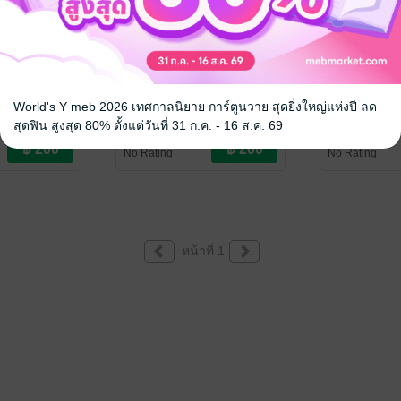
ธุรกิจ
สร้าง...วิเคราะห์...งบ
ไขปริศนาคว
กระแสเงินสดด้วยตนเอง
เลข "สอง"
ณี
/ คิน ออเทอร์
World's Y meb 2026 เทศกาลนิยาย การ์ตูนวาย สุดยิ่งใหญ่แห่งปี ลด
ุรกิจ
ดุษิต จงสุทธนามณี
/ คิน ออเทอร์
ดุษิต จงสุทธนา
สุดฟิน สูงสุด 80% ตั้งแต่วันที่ 31 ก.ค. - 16 ส.ค. 69
การเงินการลงทุน
การเงินการลงทุ
No Rating
No Rating
หน้าที่ 1