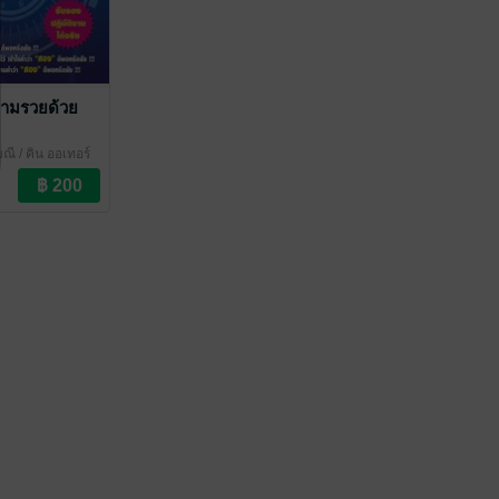
ามรวยด้วย
มณี
/ คิน ออเทอร์
น