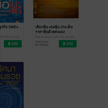
ทำธุรกิจ SMEs
เลือกหุ้น เล่นหุ้น ประเมิน
ราคาหุ้นด้วยตนเอง
มณี
/ คิน ออเทอร์
ดุษิต จงสุทธนามณี
/ คิน ออเทอร์
ธุรกิจ
การเงินการลงทุน
No Rating