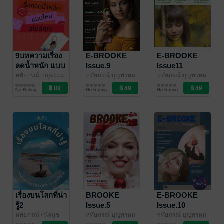
9บทความเรื่อง
E-BROOKE
E-BROOKE
ลดน้ำหนัก แบบ
Issue.9
Issue11
ไหนสไตล์คุณ
หทัยภรณ์ บุญพรหม
หทัยภรณ์ บุญพรหม
หทัยภรณ์ บุญพรหม
/ นิลนุช
สุขภาพ
/ นิลนุช
นิตยสาร Lifestyle
/ นิลนุช
นิตยสาร Lifestyle
No Rating
No Rating
No Rating
เรื่องบนโลกที่น่า
BROOKE
E-BROOKE
รู้2
Issue.5
Issue.10
หทัยภรณ์
/ นิลนุช
หทัยภรณ์ บุญพรหม
หทัยภรณ์ บุญพรหม