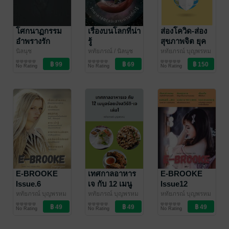
โศกนาฏกรรม
เรื่องบนโลกที่น่า
ส่องโควิด-ส่อง
อำพรางรัก
รู้
สุขภาพจิต ยุค
โควิดยึดโลก
นิลนุช
หทัยภรณ์
/ นิลนุช
หทัยภรณ์ บุญพรหม
นิยายลึกลับ/เขย่า
วิทยาศาสตร์และ
/ นิลนุช
สุขภาพ
No Rating
No Rating
No Rating
ขวัญ
เทคโนโลยี
E-BROOKE
เทศกาลอาหาร
E-BROOKE
Issue.6
เจ กับ 12 เมนู
Issue12
อร่อยมังสวิรัติ-
หทัยภรณ์ บุญพรหม
หทัยภรณ์ บุญพรหม
หทัยภรณ์ บุญพรหม
/ นิลนุช
นิตยสาร Lifestyle
/ นิลนุช
การประกอบอาหาร
/ นิลนุช
นิตยสาร Lifestyle
เจ
No Rating
No Rating
No Rating