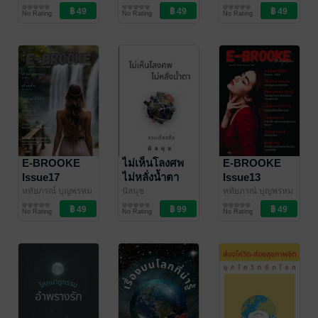
/ นิลนุช
นิตยสาร Lifestyle
การประกอบอาหาร
/ นิลนุช
นิตยสาร Lifestyle
เจ เล่ม2
No Rating
No Rating
No Rating
E-BROOKE
ไม่เห็นโลงศพ
E-BROOKE
Issue17
ไม่หลั่งน้ำตา
Issue13
หทัยภรณ์ บุญพรหม
นิลนุช
หทัยภรณ์ บุญพรหม
/ นิลนุช
นิตยสาร Lifestyle
รวมเรื่องสั้น
/ นิลนุช
นิตยสาร Lifestyle
No Rating
No Rating
No Rating