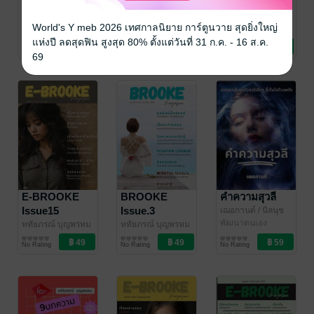
BROOKE
BROOKE
BROOKE
Issue.7
Issue.4
Issue.2
World's Y meb 2026 เทศกาลนิยาย การ์ตูนวาย สุดยิ่งใหญ่
หทัยภรณ์ บุญพรหม
หทัยภรณ์ บุญพรหม
หทัยภรณ์ บุญพรหม
/ นิลนุช
นิตยสาร Lifestyle
/ นิลนุช
นิตยสาร Lifestyle
/ นิลนุช
นิตยสาร Lifestyle
แห่งปี ลดสุดฟิน สูงสุด 80% ตั้งแต่วันที่ 31 ก.ค. - 16 ส.ค.
No Rating
No Rating
No Rating
69
E-BROOKE
BROOKE
คำความสุวลี
Issue15
Issue.3
เฌอกานต์
/ นิลนุช
พัฒนาตนเอง
หทัยภรณ์ บุญพรหม
หทัยภรณ์ บุญพรหม
/ นิลนุช
นิตยสาร Lifestyle
/ นิลนุช
นิตยสาร Lifestyle
No Rating
No Rating
No Rating