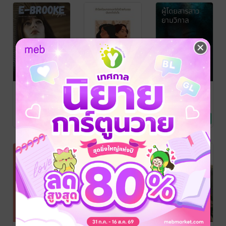
EBROOKE
ไม่อยากให้โลก
ผู้โดยสารสาว
Issue14
นี้มีความรัก
ยามวิกาล
หทัยภรณ์ บุญพรหม
นิลนุช
จันทร์รำไพ
/ นิลนุช
/ นิลนุช
นิตยสาร Lifestyle
นิยายชีวิต/ดรามา
นิยายลึกลับ/เขย่า
No Rating
No Rating
1 Rating
ขวัญ