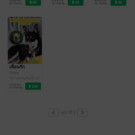
วิทยาศาสตร์และ
/ นิลนุช
นิตยสาร Lifestyle
/ นิลนุช
นิตยสาร Lifestyle
No Rating
No Rating
No Rating
เทคโนโลยี
เพื่อนรัก
นิลนุช
นิยายผจญภัย/บู๊แอก
ชัน
No Rating
หน้าที่ 1