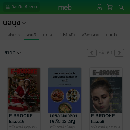
ล็อกอินเข้าระบบ
นิลนุช
หน้าแรก
ขายดี
มาใหม่
โปรโมชัน
ฟรีกระจาย
แนะนำ
ขายดี
หน้าที่ 1
E-BROOKE
เทศกาลอาหาร
E-BROOKE
Issue16
เจ กับ 12 เมนู
Issue8
อร่อยมังสวิรัติ-
หทัยภรณ์ บุญพรหม
หทัยภรณ์
/ นิลนุช
หทัยภรณ์ บุญพรหม