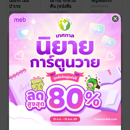
เมียรัก เมีย
เฝ้ารอ รักหวน
หญิงสองรัก
บำเรอ
คืน (หนังสือ
yenchaboy
นิยายรัก
เสียง)
yenchaboy
yenchaboy
นิยายรัก
นิยายรักวัยรุ่น
1 Rating
No Rating
No Rating
ฉลามจะกินผัก
หวานใจ...นาย
อกหักมารักหมอ
ประธาน
ฟัน
yenchaboy
นิยายรักวัยรุ่น
yenchaboy
yenchaboy
นิยายรักวัยรุ่น
นิยายรักวัยรุ่น
No Rating
No Rating
No Rating