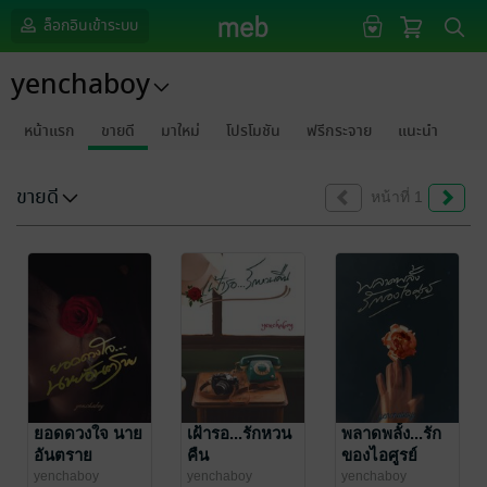
ล็อกอินเข้าระบบ
yenchaboy
หน้าแรก
ขายดี
มาใหม่
โปรโมชัน
ฟรีกระจาย
แนะนำ
ขายดี
หน้าที่ 1
ยอดดวงใจ นาย
เฝ้ารอ...รักหวน
พลาดพลั้ง...รัก
อันตราย
คืน
ของไอศูรย์
yenchaboy
yenchaboy
yenchaboy