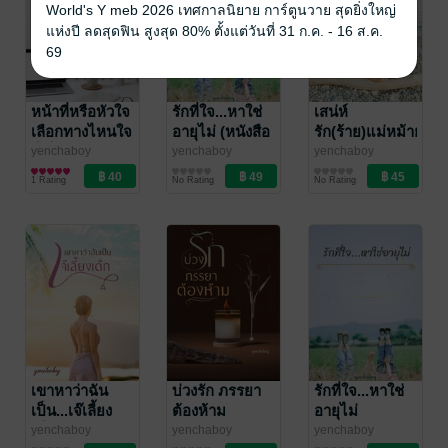
World's Y meb 2026 เทศกาลนิยาย การ์ตูนวาย สุดยิ่งใหญ่
แห่งปี ลดสุดฟิน สูงสุด 80% ตั้งแต่วันที่ 31 ก.ค. - 16 ส.ค.
69
หน้าที่หรือหัวใจ
รักที่ใจ...หาใช่
เสน่ห์
เลือกทางไหนใจ
อายุไม่ (หนังสือ
รัก(ร้าย)แม่หม้าย
ก็เจ็บ
เสียง)
เรือพ่วง
yenchaboy
yenchaboy
yenchaboy
นิยายรัก
นิยายรักวัยรุ่น
นิยายรักวัยรุ่น
1 Rating
No Rating
No Rating
เขาหาว่าฉัน
บ่วงรัก ภรรยา
รักที่ใจ...หาใช่
เป็น...เจ๊เลี้ยง
ต้องห้าม
อายุไม่
เด็ก
yenchaboy
yenchaboy
yenchaboy