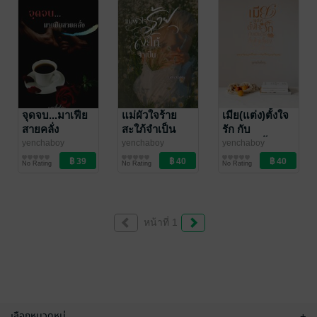
จุดจบ...มาเฟีย
แม่ผัวใจร้าย
เมีย(แต่ง)ตั้งใจ
สายคลั่ง
สะใภ้จำเป็น
รัก กับ
เมีย(ลับ)ตั้งใจ
yenchaboy
yenchaboy
yenchaboy
นิยายรักวัยรุ่น
นิยายรัก
นิยายรัก
เลี้ยง
No Rating
No Rating
No Rating
หน้าที่ 1
เลือกหมวดหมู่