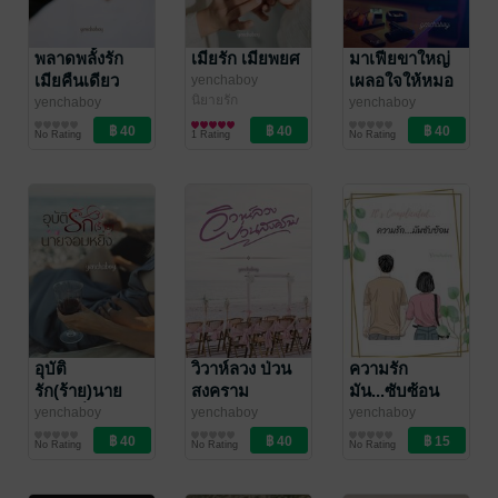
พลาดพลั้งรัก
เมียรัก เมียพยศ
มาเฟียขาใหญ่
เมียคืนเดียว
เผลอใจให้หมอ
yenchaboy
นิยายรัก
yenchaboy
yenchaboy
นิยายรักวัยรุ่น
นิยายรักวัยรุ่น
No Rating
1 Rating
No Rating
อุบัติ
วิวาห์ลวง ป่วน
ความรัก
รัก(ร้าย)นาย
สงคราม
มัน...ซับซ้อน
จอมหยิ่ง
It's
yenchaboy
yenchaboy
yenchaboy
นิยายรักวัยรุ่น
นิยายรักวัยรุ่น
นิยายรักวัยรุ่น
Complicated
No Rating
No Rating
No Rating