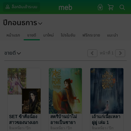
ล็อกอินเข้าระบบ
ปีกอนธการ
หน้าแรก
ขายดี
มาใหม่
โปรโมชัน
ฟรีกระจาย
แนะนำ
ขายดี
หน้าที่ 1
SET ข้าคือน้อง
สตรีบ้านป่าไม่
เถ้าแก่เนี้ยเหลา
สาวของนางเอก
อาจเป็นชายา
ฝูฝู เล่ม 1
ผู้แสนดี
ฉินอ๋อง
ฉินเหนี่ยว
/ ปีก
ฉินเหนี่ยว
/ ปีก
ฉินเหนี่ยว
/ ปีก