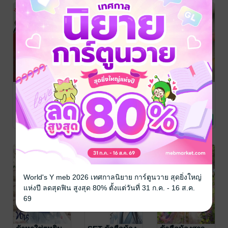
ตามแต่ท่านเถิด
ข้าคือน้องสาว
คู่ชะตายวนยาง
ของนางร้ายผู้
ฉินเหนี่ยว
/ ปีก
ฉินเหนี่ยว
/ ปีก
อนธการ
นิยายรักจีนโบราณ
อนธการ
นิยายรักจีนโบราณ
แสนงดงาม เล่ม
ฉินเหนี่ยว
/ ปีก
อนธการ
นิยายรักจีนโบราณ
2(จบ)
4 Rating
7 Rating
8 Rating
World's Y meb 2026 เทศกาลนิยาย การ์ตูนวาย สุดยิ่งใหญ่
แห่งปี ลดสุดฟิน สูงสุด 80% ตั้งแต่วันที่ 31 ก.ค. - 16 ส.ค.
69