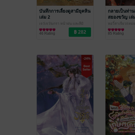
บันทึกการเลี้ยงดูสามียุคหิน
กลายเป็นท่า
เล่ม 2
สยองขวัญ เล่
เจว๋เจว๋/มกรา หน้าฝน และลีมิ
หูอวี๋ล่าเจียว/เหม
นเบีย
นิยายวาย Boy Love / Yaoi
/ Lilac Novel
xiinxiin
นิยายวาย Boy Lo
/ Lilac N
46 Rating
85 Rating
-24%