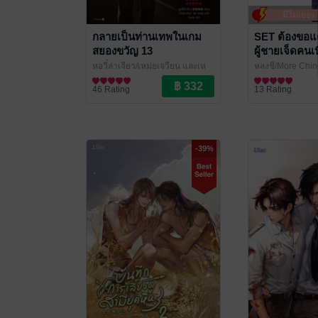
มีไม่เยอ
กลายเป็นท่านเทพในเกม
SET ต้องขอแต
สยองขวัญ 13
ผู้ชายเจ็ดคนเน
4 (จบ)
หูอวี๋ล่าเจียว/เหม่ยเจวียน และเห
หลงชี/More Chi
อมู่
นิยายวาย Boy Love / Yaoi
/ Lilac Novel
Novel
นิยายวาย Boy Lo
46 Rating
13 Rating
-39%