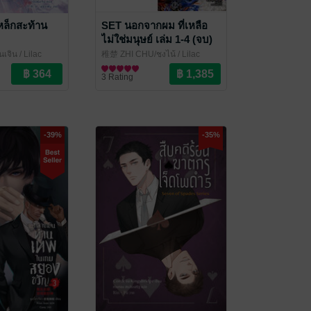
เหล็กสะท้าน
SET นอกจากผม ที่เหลือ
ไม่ใช่มนุษย์ เล่ม 1-4 (จบ)
่นเจิน
/ Lilac
稚楚 ZHI CHU/ชุงไน้
/ Lilac
ove / Yaoi
Novel
นิยายวาย Boy Love / Yaoi
3 Rating
-39%
-35%