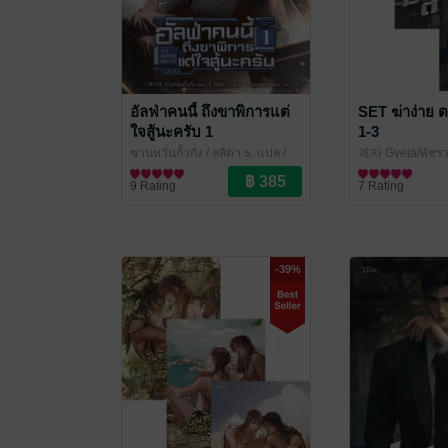
อัลฟ่าคนนี้ ถึงขาพิการแต่
SET ฆ่าง่าย 
ใจสู้นะครับ 1
1-3
ซานหวั่นกั้วกั่ง / ลลิตา ธ. แปล
/
계자 Gyeja/พัชรวด
Lilac Novel
นิยายวาย Boy Love / Yaoi
ไพบูลย์ แปล
นิยายวาย Boy Lo
/ Lil
9 Rating
7 Rating
-39%