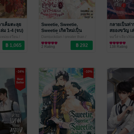
ลาเค็มตะลุย
Sweetie, Sweetie,
กลายเป็นท่
เล่ม 1-4 (จบ)
Sweetie เกิดใหม่เป็น
สยองขวัญ เล
บารอนทั้งที ดันมีหนี้ท่วมหัว
เหม่ยเจวียน
/
Damjuckdan / greater than
/
หูอวี๋ล่าเจียว/X
ซะงั้น เล่ม 3
ve / Yaoi
Lilac Novel
นิยายวาย Boy Love / Yaoi
Novel
นิยายวาย Boy L
2 Rating
138 Rating
-34%
-10%