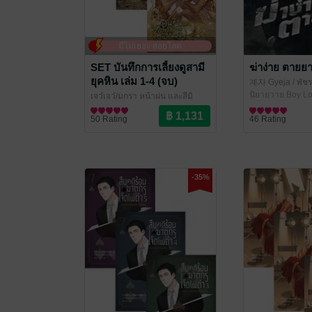
มีไม่เยอะ สอยโลด
SET บันทึกการเลี้ยงดูสามี
ฆ่าง่าย ตายยา
ยุคหิน เล่ม 1-4 (จบ)
계자 Gyeja / พัชร
ไพบูลย์ แปล
นิยายวาย Boy Lo
/ Lil
เจว๋เจว๋/มกรา หน้าฝน และลีมิ
นเบีย
นิยายวาย Boy Love / Yaoi
/ Lilac Novel
50 Rating
46 Rating
-35%