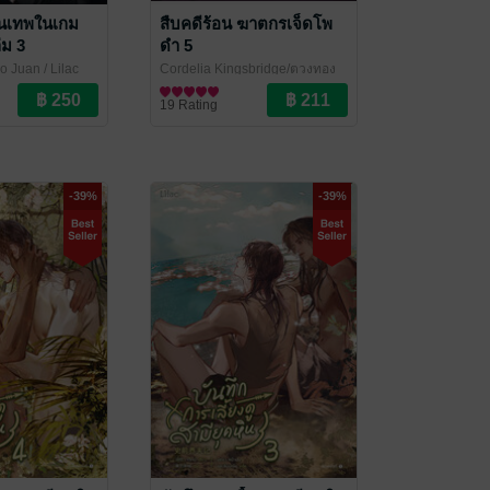
านเทพในเกม
สืบคดีร้อน ฆาตกรเจ็ดโพ
่ม 3
ดำ 5
iao Juan
/ Lilac
Cordelia Kingsbridge/ตวงทอง
ove / Yaoi
สรประเสริฐ
นิยายวาย Boy Love / Yaoi
/ Lilac Novel
19 Rating
-39%
-39%