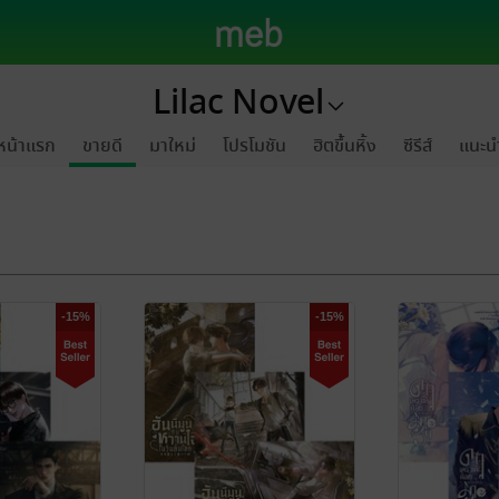
Lilac Novel
หน้าแรก
ขายดี
มาใหม่
โปรโมชัน
ฮิตขึ้นหิ้ง
ซีรีส์
แนะน
-15%
-15%