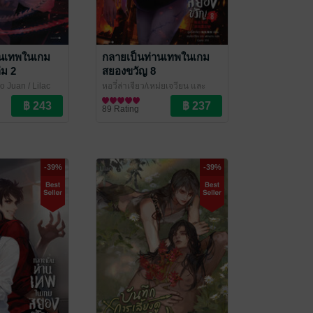
านเทพในเกม
กลายเป็นท่านเทพในเกม
่ม 2
สยองขวัญ 8
iao Juan
/ Lilac
หูอวี๋ล่าเจียว/เหม่ยเจวียน และ
ove / Yaoi
xiinxiin
นิยายวาย Boy Love / Yaoi
/ Lilac Novel
89 Rating
-39%
-39%