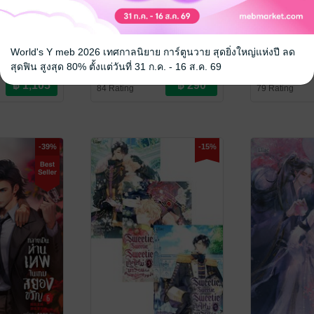
ะ สอยโลด
่งงานกับ
กลายเป็นท่านเทพในเกม
กลายเป็นท่
ี่ยนะ เล่ม 1-
สยองขวัญ เล่ม 9
สยองขวัญ เล
World's Y meb 2026 เทศกาลนิยาย การ์ตูนวาย สุดยิ่งใหญ่แห่งปี ลด
nese
/ Lilac
หูอวี๋ล่าเจียว/เหม่ยเจวียน และ เห
หูอวี๋ล่าเจียว/เ
สุดฟิน สูงสุด 80% ตั้งแต่วันที่ 31 ก.ค. - 16 ส.ค. 69
ve / Yaoi
อมู่
นิยายวาย Boy Love / Yaoi
/ Lilac Novel
อมู่
นิยายวาย Boy L
/ Lilac Nove
84 Rating
79 Rating
-39%
-15%