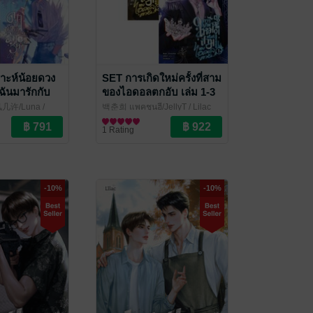
าะห์น้อยดวง
SET การเกิดใหม่ครั้งที่สาม
ห้ฉันมารักกับ
ของไอดอลตกอับ เล่ม 1-3
 (จบ)
(จบ)
 微风几许/Luna
/
백춘희 แพคชุนฮี/JellyT
/ Lilac
ove / Yaoi
Novel
นิยายวาย Boy Love / Yaoi
1 Rating
-10%
-10%