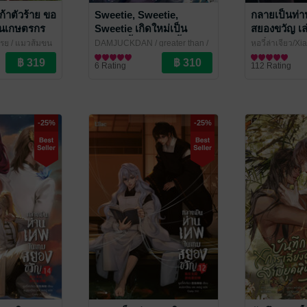
ก้าตัวร้าย ขอ
Sweetie, Sweetie,
กลายเป็นท่
็นเกษตรกร
Sweetie เกิดใหม่เป็น
สยองขวัญ เล
บารอนทั้งที ดันมีหนี้ท่วมหัว
ยู / แมวส้มขน
DAMJUCKDAN / greater than
/
หูอวี๋ล่าเจียว/X
ซะงั้น เล่ม 2
ve / Yaoi
l
Lilac Novel
นิยายวาย Boy Love / Yaoi
Novel
นิยายวาย Boy L
6 Rating
112 Rating
-25%
-25%