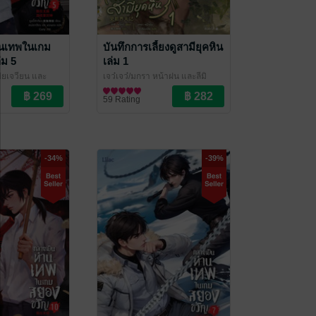
านเทพในเกม
บันทึกการเลี้ยงดูสามียุคหิน
่ม 5
เล่ม 1
หม่ยเจวียน และ
เจว๋เจว๋/มกรา หน้าฝน และลีมิ
ove / Yaoi
Novel
นเบีย
นิยายวาย Boy Love / Yaoi
/ Lilac Novel
59 Rating
-34%
-39%