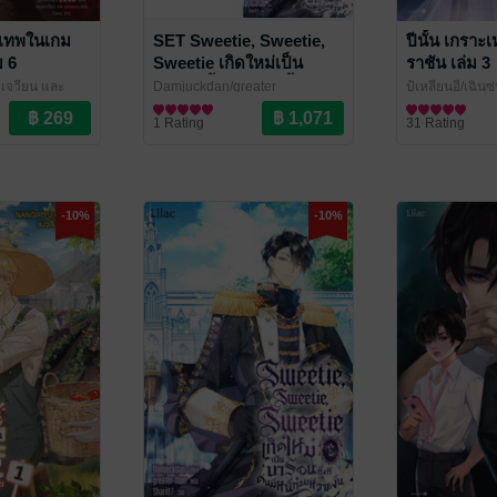
นเทพในเกม
SET Sweetie, Sweetie,
ปีนั้น เกราะ
ม 6
Sweetie เกิดใหม่เป็น
ราชัน เล่ม 3
บารอนทั้งที ดันมีหนี้ท่วมหัว
่ยเจวียน และ
Damjuckdan/greater
ปู้เหลียนอี/เฉินซุ
ซะงั้น เล่ม 1-4 (จบ)
ve / Yaoi
ovel
than/DAMJUCKDAN
นิยายวาย Boy Love / Yaoi
/ Lilac
Novel
นิยายวาย Boy L
1 Rating
31 Rating
Novel
-10%
-10%