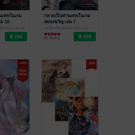
านเทพในเกม
กลายเป็นท่านเทพในเกม
่ม 10
สยองขวัญ เล่ม 7
หม่ยเจวียน และ เห
หูอวี๋ล่าเจียว/เหม่ยเจวียน และ
ove / Yaoi
l
xiinxiin
นิยายวาย Boy Love / Yaoi
/ Lilac Novel
86 Rating
-24%
-15%