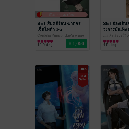
มีไม่เยอะ สอยโลด
SET สืบคดีร้อน ฆาตกร
SET ฮ่องเต้ป
เจ็ดโพดำ 1-5
วงการบันเทิง 
Cordelia Kingsbridge/ตวงทอง
江欲行เจียงอวี้สิง/
สรประเสริฐ
นิยายวาย Boy Love / Yaoi
/ Lilac Novel
Lilac Novel
นิยายวาย Boy Lo
12 Rating
4 Rating
-40%