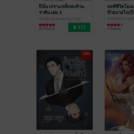
ปีนั้น เกราะเหล็กสะท้าน
พอทีชีวิตโอเม
ราชัน เล่ม 2
บ๊ายบายไปเป
เล่ม 1
ปู้เหลียนอี/เฉินซุ่นเจิน
/ Lilac
NANGIRYU นันกีร
Novel
นิยายวาย Boy Love / Yaoi
แตก
นิยายวาย Boy Lo
/ Lilac Nove
26 Rating
4 Rating
-35%