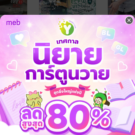
นเทพในเกม
Sweetie, Sweetie,
กลายเป็นท่
ม 11
Sweetie เกิดใหม่เป็น
สยองขวัญ เล
บารอนทั้งที ดันมีหนี้ท่วมหัว
่ยเจวียน และ เห
Damjuckdan / greater than
/
หูอวี๋ล่าเจียว/เ
ซะงั้น เล่ม 4 (จบ)
ve / Yaoi
Lilac Novel
นิยายวาย Boy Love / Yaoi
xiinxiin
นิยายวาย Boy L
/ Lilac 
2 Rating
84 Rating
-39%
-34%