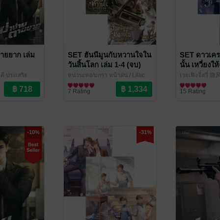
ตายยาก เล่ม
SET ฮันนีมูนกับหวานใจใน
SET ดาวเคร
วันสิ้นโลก เล่ม 1-4 (จบ)
นั้น เหวี่ยงใ
นาย เล่ม 1-3
ี ประเสริฐ
หน่วนเหอ/มกรา หน้าฝน
/ Lilac
เวยเฟิงจี๋สวี่
ve / Yaoi
ac Novel
Novel
นิยายวาย Boy Love / Yaoi
Lilac Novel
นิยายวาย Boy L
7 Rating
15 Rating
-10%
-31%