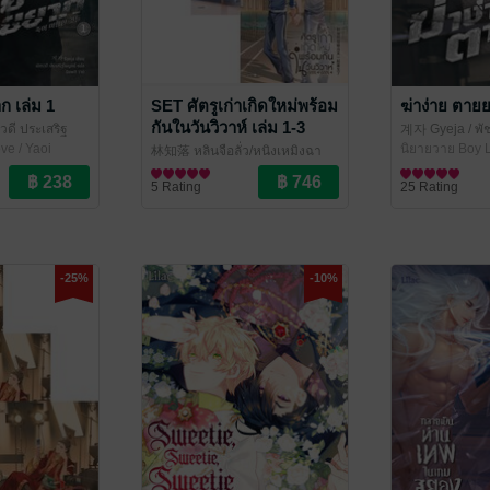
ก เล่ม 1
SET ศัตรูเก่าเกิดใหม่พร้อม
ฆ่าง่าย ตายย
กันในวันวิวาห์ เล่ม 1-3
วดี ประเสริฐ
계자 Gyeja / พัช
(จบ)
ve / Yaoi
ac Novel
ไพบูลย์ แปล
นิยายวาย Boy L
/ L
林知落 หลินจือลั่ว/หนิงเหมิงฉา
แปล
นิยายวาย Boy Love / Yaoi
/ Lilac Novel
5 Rating
25 Rating
-25%
-10%