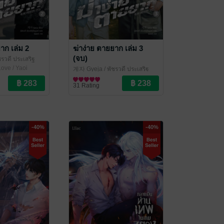
าก เล่ม 2
ฆ่าง่าย ตายยาก เล่ม 3
(จบ)
รวดี ประเสริฐ
ove / Yaoi
ilac Novel
계자 Gyeja / พัชรวดี ประเสริฐ
ไพบูลย์ แปล
นิยายวาย Boy Love / Yaoi
/ Lilac Novel
31 Rating
-40%
-40%