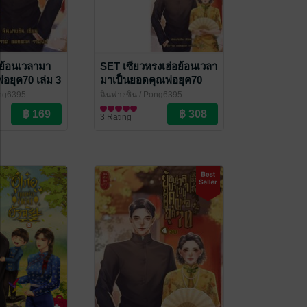
อย้อนเวลามา
SET เซียวหรงเฮ่อย้อนเวลา
่อยุค70 เล่ม 3
มาเป็นยอดคุณพ่อยุค70
(เล่ม1-2)
ng6395
ฉินฟางซิน
/ Pong6395
ราณ
นิยายรักจีนโบราณ
3 Rating