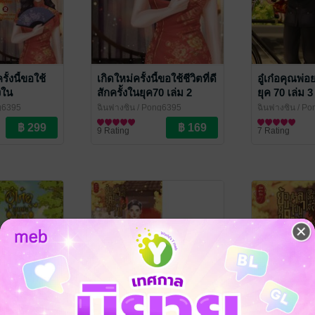
ั้งนี้ขอใช้
เกิดใหม่ครั้งนี้ขอใช้ชีวิตที่ดี
อู๋เก๋อคุณพ่
้งใน
สักครั้งในยุค70 เล่ม 2
ยุค 70 เล่ม 3
g6395
ฉินฟางซิน
/ Pong6395
ฉินฟางซิน
/ Po
ณ
นิยายรักจีนโบราณ
นิยายรักจีนโบ
9 Rating
7 Rating