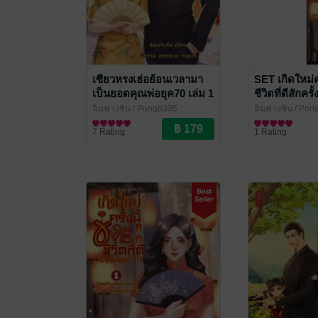
เซียวหรงเฮ่อย้อนเวลามา
SET เกิดใหม่คร
เป็นยอดคุณพ่อยุค70 เล่ม 1
ชีวิตที่ดีสักครั
ยุค70(เล่ม1-2)
ฉินฟางซิน
/ Pong6395
ฉินฟางซิน
/ Pon
นิยายรักจีนโบราณ
นิยายรักจีนโบรา
7 Rating
1 Rating