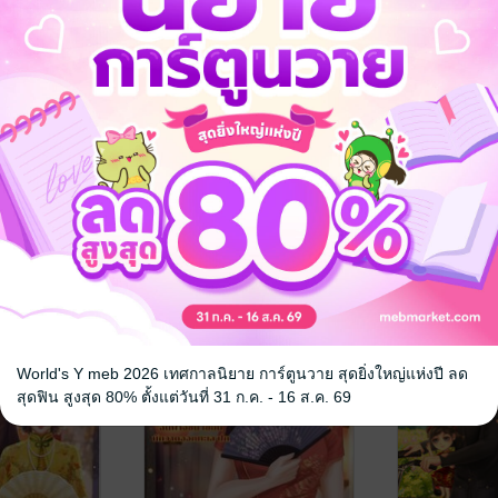
ยอดอัจฉริยะ
SET เซียวหรงเฮ่อย้อนเวลา
เซียวหรงเฮ่
มาเป็นยอดคุณพ่อยุค70
เป็นยอดคุณพ
(เล่ม 3-4 จบ พร้อมเล่ม
g6395
ฉินฟางซิน
/ Pong6395
ฉินฟางซิน
/ Po
พิเศษ)
ณ
นิยายรักจีนโบราณ
นิยายรักจีนโบ
1 Rating
4 Rating
World's Y meb 2026 เทศกาลนิยาย การ์ตูนวาย สุดยิ่งใหญ่แห่งปี ลด
สุดฟิน สูงสุด 80% ตั้งแต่วันที่ 31 ก.ค. - 16 ส.ค. 69