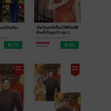
อยอดอัจฉริยะ
เกิดใหม่ครั้งนี้ขอใช้ชีวิตที่ดี
สักครั้งในยุค70 เล่ม 3
ng6395
ฉินฟางซิน
/ Pong6395
ราณ
นิยายรักจีนโบราณ
5 Rating