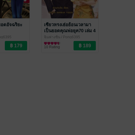
อยอดอัจฉริยะ
เซียวหรงเฮ่อย้อนเวลามา
เป็นยอดคุณพ่อยุค70 เล่ม 4
(จบ)
ng6395
ฉินฟางซิน
/ Pong6395
ราณ
นิยายรักจีนโบราณ
10 Rating