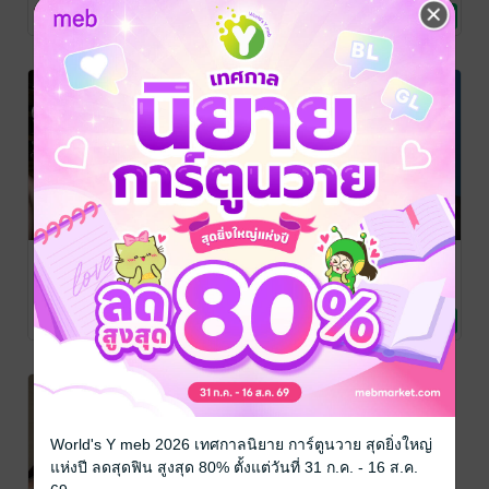
นิยายรัก
2 Rating
7 Rating
แม่หมอขอผัว2
ผัวตานี
คุณอามาเฟีย
มนต์มหาเสน่ห์
เกปจิมาสเตอร์X
/
จูเลียตKG
/ คารา
คาราเมล
นิยายรัก
เมล
นิยายโรมานซ์
เล่ห์นางมาร
เกปจิ
/ คาราเมล
นิยายโรมานซ์
1 Rating
1 Rating
1 Rating
World's Y meb 2026 เทศกาลนิยาย การ์ตูนวาย สุดยิ่งใหญ่
แห่งปี ลดสุดฟิน สูงสุด 80% ตั้งแต่วันที่ 31 ก.ค. - 16 ส.ค.