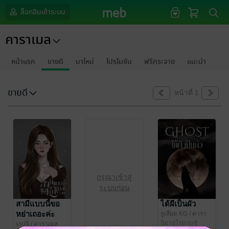
ล็อกอินเข้าระบบ
คาราเมล
หน้าแรก
ขายดี
มาใหม่
โปรโมชัน
ฟรีกระจาย
แนะนำ
ขายดี
หน้าที่ 1
กรุณาเข้าสู่
ระบบก่อน
สามีแบบนี้ขอ
ได้ผีเป็นผัว
หย่าเถอะค่ะ
จูเลียต KG
/ คารา
เมล
นิยายโรมานซ์
เกปจิ
/ คาราเมล