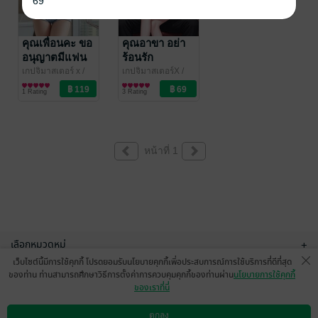
69
คุณเพื่อนคะ ขอ
คุณอาขา อย่า
อนุญาตมีแฟน
ร้อนรัก
ค่ะ
เกปจิมาสเตอร์ x
/
เกปจิมาสเตอร์X
/
คาราเมล
นิยายโรมานซ์
คาราเมล
นิยายโรมานซ์
1 Rating
3 Rating
หน้าที่ 1
เลือกหมวดหมู่
+
เว็บไซต์นี้มีการใช้คุกกี้ โปรดยอมรับนโยบายคุกกี้เพื่อประสบการณ์การใช้บริการที่ดีที่สุด
บริการช่วยเหลือ
+
ของท่าน ท่านสามารถศึกษาวิธีการตั้งค่าการควบคุมคุกกี้ของท่านผ่าน
นโยบายการใช้คุกกี้
ของเราที่นี่
เกี่ยวกับเรา
+
ตกลง