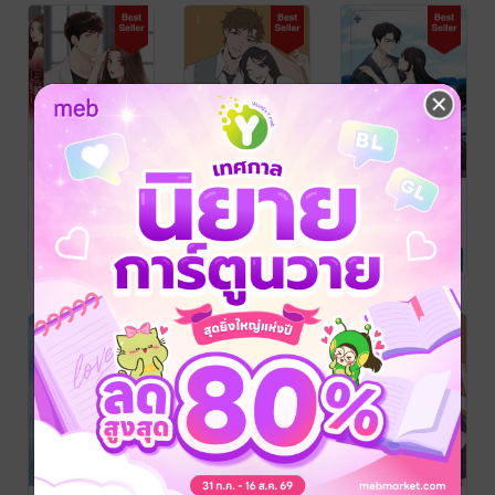
First sight รัก
Bear
Enable love ให้
วุ่นอุ่นหัวใจ
Boyfriend
สิทธิ์รัก
แกล้งรักขยับใจ
Babylinlin
Babylinlin
Babylinlin
นิยายรัก
นิยายรักวัยรุ่น
นิยายรัก
SS1
525 Rating
213 Rating
77 Rating