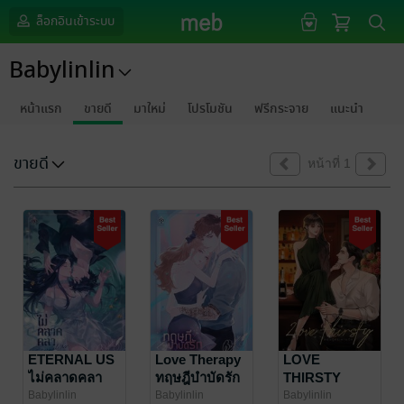
ล็อกอินเข้าระบบ
Babylinlin
หน้าแรก
ขายดี
มาใหม่
โปรโมชัน
ฟรีกระจาย
แนะนำ
ขายดี
หน้าที่ 1
ETERNAL US
Love Therapy
LOVE
ไม่คลาดคลา
ทฤษฎีบำบัดรัก
THIRSTY
ทฤษฎีกระหาย
Babylinlin
Babylinlin
Babylinlin