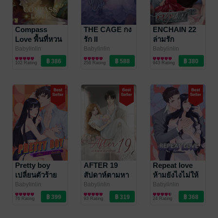
Compass
THE CAGE กง
ENCHAIN 22
Love พื้นที่หวน
รัก II
ล่ามรัก
รัก
Babylinlin
Babylinlin
Babylinlin
นิยายรัก
นิยายรัก
นิยายรัก
102 Rating
256 Rating
943 Rating
Pretty boy
AFTER 19
Repeat love
เปลี่ยนตัวร้าย
สัปดาห์ตามหา
ห้ามยังไงไม่ให้
เป็นคนรัก
รักแท้
รักคุณ
Babylinlin
Babylinlin
Babylinlin
นิยายรักวัยรุ่น
นิยายรัก
นิยายรัก
76 Rating
93 Rating
24 Rating