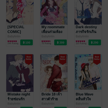
[SPECIAL
My roommate
Dark destiny
COMIC]
เพื่อนร่วมห้อง
ภารกิจรักเกิน
ENCHAIN 22
ต้องแอบรัก
ห้ามใจ
Babylinlin
Babylinlin
Babylinlin
นิยายรัก
นิยายรักวัยรุ่น
นิยายรักวัยรุ่น
ล่ามรัก
244 Rating
78 Rating
110 Rating
Mistake night
Bride 18 เจ้า
Blue Wave
ร้ายซ่อนรัก
สาวตัวร้าย
คลื่นหัวใจ
สายใยรัก
Babylinlin
Babylinlin
Babylinlin