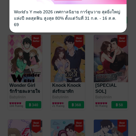
LOVE
Run away หนี
Bear
THEORY
ให้ทันไม่งั้นอาจ
Boyfriend
World's Y meb 2026 เทศกาลนิยาย การ์ตูนวาย สุดยิ่งใหญ่
ทฤษฎีสมคบรัก
ตกหลุมรัก
แกล้งรักขยับใจ
Babylinlin
Babylinlin
Babylinlin
นิยายรัก
นิยายรัก
นิยายรักวัยรุ่น
แห่งปี ลดสุดฟิน สูงสุด 80% ตั้งแต่วันที่ 31 ก.ค. - 16 ส.ค.
SS2
637 Rating
670 Rating
173 Rating
69
Wonder Girl
Knock Knock
[SPECIAL
รักร้ายละลายใจ
ส่งรักมาทัก
SOL]
หัวใจ
ENCHAIN 22
Babylinlin
Babylinlin
Babylinlin
นิยายรัก
นิยายรัก
นิยายรัก
ล่ามรัก
194 Rating
21 Rating
90 Rating