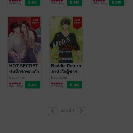
นิยายโรมานซ์
นิยายรัก
นิยายรัก
69 Rating
389 Rating
349 Rating
HOT SECRET
Baddie Return
บันทึกรักของตัว
ล่าหัวใจผู้ชาย
ร้าย
เฮงซวย
Babylinlin
Babylinlin
นิยายรัก
นิยายรัก
544 Rating
92 Rating
หน้าที่ 1