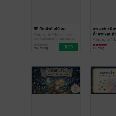
กิกิ กับเจ้ายักษ์ถ้านะ
อาณาจักรฟันข
น้ำตาลจอมป่ว
Magic nurse
/ Magic_nurse
การแปรงฟัน)
หนังสือเด็กปฐมวัย / นิทานภาพ
Magic nurse
/ M
หนังสือเด็กปฐมวั
No Rating
1 Rating