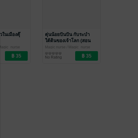
วในเมืองตุ๊
ตุ่นน้อยปันปัน กับระบำ
ใต้ดินของเจ้าโลก (สอน
เรื่องแผ่นดินไหว/Drop
Magic_nurse
Magic nurse
/ Magic_nurse
Cover Hold on)
วัย / นิทานภาพ
หนังสือเด็กปฐมวัย / นิทานภาพ
No Rating