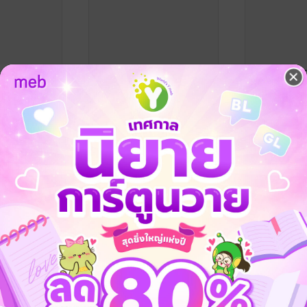
าว กับปีศาจ
ไดโนเสาร์ฮีโร่ผู้พิทักษ์
สงครามตุ่มจิ๋
น (สอนเรื่อง
บตั๊บ
Magic nurse
/ Magic_nurse
หนังสือเด็กปฐมวัย / นิทานภาพ
agic_nurse
Magic nurse
/ 
ย / นิทานภาพ
หนังสือเด็กปฐม
1 Rating
No Rating