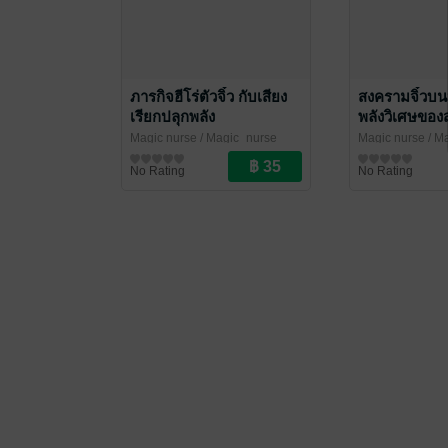
ภารกิจฮีโร่ตัวจิ๋ว กับเสียง
สงครามจิ๋วบนป
เรียกปลุกพลัง
พลังวิเศษของ
Magic nurse
/ Magic_nurse
Magic nurse
/ M
หนังสือเด็กปฐมวัย / นิทานภาพ
หนังสือเด็กปฐมวั
No Rating
No Rating