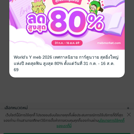
World's Y meb 2026 เทศกาลนิยาย การ์ตูนวาย สุดยิ่งใหญ่
แห่งปี ลดสุดฟิน สูงสุด 80% ตั้งแต่วันที่ 31 ก.ค. - 16 ส.ค.
69
เลือกหมวดหมู่
+
เว็บไซต์นี้มีการใช้คุกกี้ โปรดยอมรับนโยบายคุกกี้เพื่อประสบการณ์การใช้บริการที่ดีที่สุด
บริการช่วยเหลือ
+
ของท่าน ท่านสามารถศึกษาวิธีการตั้งค่าการควบคุมคุกกี้ของท่านผ่าน
นโยบายการใช้คุกกี้
ของเราที่นี่
เกี่ยวกับเรา
+