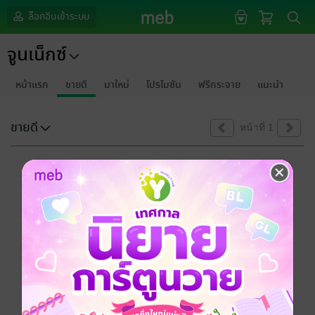
ล็อกอินเข้าระบบ
จูนเน็กซ์
หน้าแรก
ขายดี
มาใหม่
โปรโมชัน
ฟรีกระจาย
แนะนำ
ขายดี
หน้าที่ 1
ขออภัยด้วยนะคะ
ไม่พบข้อมูลในหัวข้อที่คุณกำลังชมค่ะ