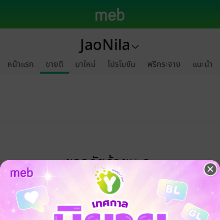
JaoNila
หน้าแรก
ขายดี
มาใหม่
โปรโมชัน
ฟรีกระจาย
แนะนำ
ขออภัยด้วยนะคะ
ไม่พบข้อมูลในหัวข้อที่คุณกำลังชมค่ะ