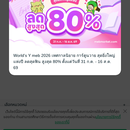
World's Y meb 2026 เทศกาลนิยาย การ์ตูนวาย สุดยิ่งใหญ่
แห่งปี ลดสุดฟิน สูงสุด 80% ตั้งแต่วันที่ 31 ก.ค. - 16 ส.ค.
69
เลือกหมวดหมู่
+
เว็บไซต์นี้มีการใช้คุกกี้ โปรดยอมรับนโยบายคุกกี้เพื่อประสบการณ์การใช้บริการที่ดีที่สุด
บริการช่วยเหลือ
+
ของท่าน ท่านสามารถศึกษาวิธีการตั้งค่าการควบคุมคุกกี้ของท่านผ่าน
นโยบายการใช้คุกกี้
ของเราที่นี่
เกี่ยวกับเรา
+