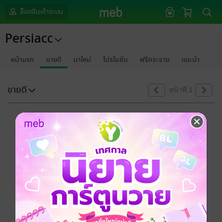
ล็อกอินเข้าระบบ
Persiacc
หน้าแรก
ขายดี
มาใหม่
โปรโมชัน
ฟรีกระจาย
แนะนำ
ขายดี
หน้าที่ 1
ขออภัยด้วยนะคะ
ไม่พบข้อมูลในหัวข้อที่คุณกำลังชมค่ะ