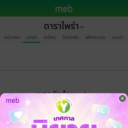
ดาราไพร่า
หน้าแรก
ขายดี
มาใหม่
โปรโมชัน
ฟรีกระจาย
แนะนำ
ขออภัยด้วยนะคะ
ไม่พบข้อมูลในหัวข้อที่คุณกำลังชมค่ะ