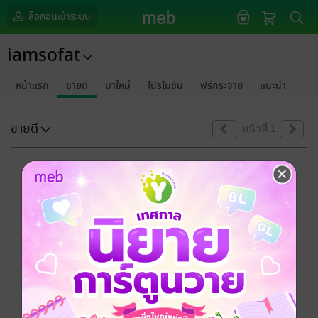
ล็อกอินเข้าระบบ
iamsofat
หน้าแรก
ขายดี
มาใหม่
โปรโมชัน
ฟรีกระจาย
แนะนำ
ขายดี
หน้าที่ 1
ขออภัยด้วยนะคะ
ไม่พบข้อมูลในหัวข้อที่คุณกำลังชมค่ะ