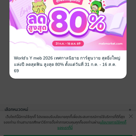
World's Y meb 2026 เทศกาลนิยาย การ์ตูนวาย สุดยิ่งใหญ่
แห่งปี ลดสุดฟิน สูงสุด 80% ตั้งแต่วันที่ 31 ก.ค. - 16 ส.ค.
69
เลือกหมวดหมู่
+
เว็บไซต์นี้มีการใช้คุกกี้ โปรดยอมรับนโยบายคุกกี้เพื่อประสบการณ์การใช้บริการที่ดีที่สุด
บริการช่วยเหลือ
+
ของท่าน ท่านสามารถศึกษาวิธีการตั้งค่าการควบคุมคุกกี้ของท่านผ่าน
นโยบายการใช้คุกกี้
ของเราที่นี่
เกี่ยวกับเรา
+