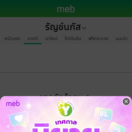
รัญช์นภัส
หน้าแรก
ขายดี
มาใหม่
โปรโมชัน
ฟรีกระจาย
แนะนำ
ขออภัยด้วยนะคะ
ไม่พบข้อมูลในหัวข้อที่คุณกำลังชมค่ะ