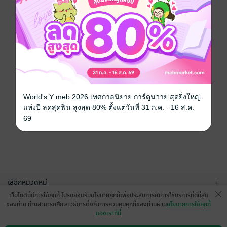
World's Y meb 2026 เทศกาลนิยาย การ์ตูนวาย สุดยิ่งใหญ่
แห่งปี ลดสุดฟิน สูงสุด 80% ตั้งแต่วันที่ 31 ก.ค. - 16 ส.ค.
69
เลือกหมวดหมู่
+
เว็บไซต์นี้มีการใช้คุกกี้ โปรดยอมรับนโยบายคุกกี้เพื่อประสบการณ์การใช้บริการที่ดีที่สุด
บริการช่วยเหลือ
+
ของท่าน ท่านสามารถศึกษาวิธีการตั้งค่าการควบคุมคุกกี้ของท่านผ่าน
นโยบายการใช้คุกกี้
ของเราที่นี่
เกี่ยวกับเรา
+