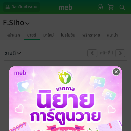
ล็อกอินเข้าระบบ
F.Siho
หน้าแรก
ขายดี
มาใหม่
โปรโมชัน
ฟรีกระจาย
แนะนำ
ขายดี
หน้าที่ 1
ขออภัยด้วยนะคะ
ไม่พบข้อมูลในหัวข้อที่คุณกำลังชมค่ะ