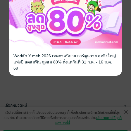
World's Y meb 2026 เทศกาลนิยาย การ์ตูนวาย สุดยิ่งใหญ่
แห่งปี ลดสุดฟิน สูงสุด 80% ตั้งแต่วันที่ 31 ก.ค. - 16 ส.ค.
69
เลือกหมวดหมู่
+
เว็บไซต์นี้มีการใช้คุกกี้ โปรดยอมรับนโยบายคุกกี้เพื่อประสบการณ์การใช้บริการที่ดีที่สุด
บริการช่วยเหลือ
+
ของท่าน ท่านสามารถศึกษาวิธีการตั้งค่าการควบคุมคุกกี้ของท่านผ่าน
นโยบายการใช้คุกกี้
ของเราที่นี่
เกี่ยวกับเรา
+