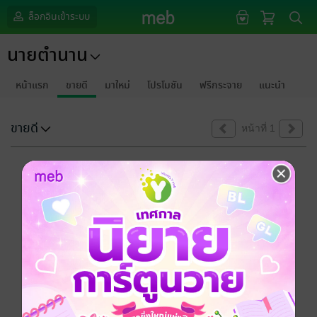
ล็อกอินเข้าระบบ
นายตำนาน
หน้าแรก
ขายดี
มาใหม่
โปรโมชัน
ฟรีกระจาย
แนะนำ
ขายดี
หน้าที่ 1
ขออภัยด้วยนะคะ
ไม่พบข้อมูลในหัวข้อที่คุณกำลังชมค่ะ