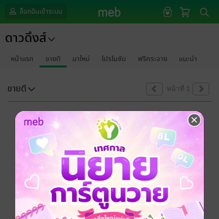
ล็อกอินเข้าระบบ
ดาวดึงส์
หน้าแรก
ขายดี
มาใหม่
โปรโมชัน
ฟรีกระจาย
แนะนำ
ขายดี
หน้าที่ 1
ขออภัยด้วยนะคะ
ไม่พบข้อมูลในหัวข้อที่คุณกำลังชมค่ะ