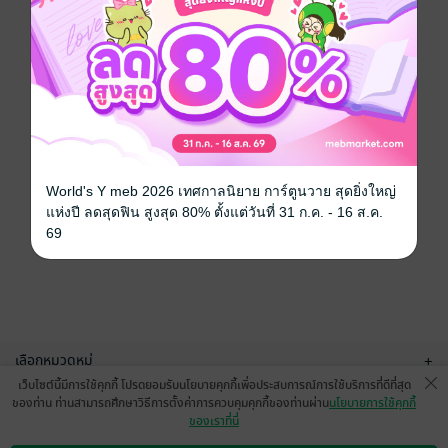
World's Y meb 2026 เทศกาลนิยาย การ์ตูนวาย สุดยิ่งใหญ่
แห่งปี ลดสุดฟิน สูงสุด 80% ตั้งแต่วันที่ 31 ก.ค. - 16 ส.ค.
69
เลือกหมวดหมู่
+
เว็บไซต์นี้มีการใช้คุกกี้ โปรดยอมรับนโยบายคุกกี้เพื่อประสบการณ์การใช้บริการที่ดีที่สุด
บริการช่วยเหลือ
+
ของท่าน ท่านสามารถศึกษาวิธีการตั้งค่าการควบคุมคุกกี้ของท่านผ่าน
นโยบายการใช้คุกกี้
ของเราที่นี่
เกี่ยวกับเรา
+