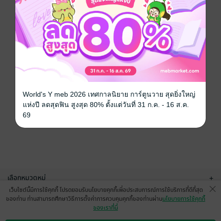
World's Y meb 2026 เทศกาลนิยาย การ์ตูนวาย สุดยิ่งใหญ่
แห่งปี ลดสุดฟิน สูงสุด 80% ตั้งแต่วันที่ 31 ก.ค. - 16 ส.ค.
69
เลือกหมวดหมู่
+
เว็บไซต์นี้มีการใช้คุกกี้ โปรดยอมรับนโยบายคุกกี้เพื่อประสบการณ์การใช้บริการที่ดีที่สุด
บริการช่วยเหลือ
+
ของท่าน ท่านสามารถศึกษาวิธีการตั้งค่าการควบคุมคุกกี้ของท่านผ่าน
นโยบายการใช้คุกกี้
ของเราที่นี่
เกี่ยวกับเรา
+