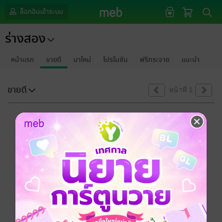
ล็อกอินเข้าระบบ
ร่างสอง
หน้าแรก
ขายดี
มาใหม่
โปรโมชัน
ฟรีกระจาย
แนะนำ
ขายดี
หน้าที่ 1
ขออภัยด้วยนะคะ
ไม่พบข้อมูลในหัวข้อที่คุณกำลังชมค่ะ