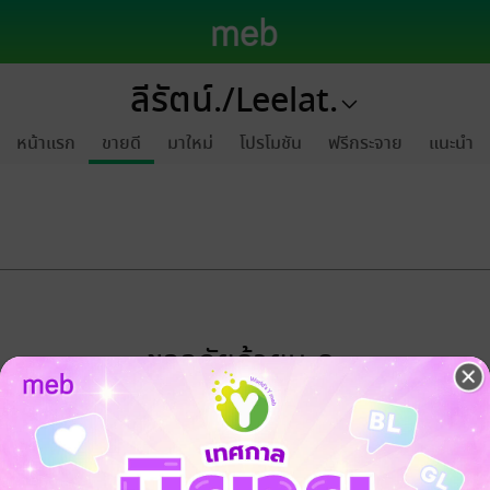
ลีรัตน์./Leelat.
หน้าแรก
ขายดี
มาใหม่
โปรโมชัน
ฟรีกระจาย
แนะนำ
ขออภัยด้วยนะคะ
ไม่พบข้อมูลในหัวข้อที่คุณกำลังชมค่ะ