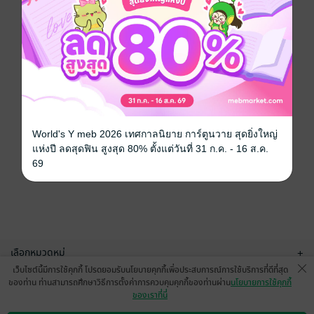
World's Y meb 2026 เทศกาลนิยาย การ์ตูนวาย สุดยิ่งใหญ่
แห่งปี ลดสุดฟิน สูงสุด 80% ตั้งแต่วันที่ 31 ก.ค. - 16 ส.ค.
69
เลือกหมวดหมู่
+
เว็บไซต์นี้มีการใช้คุกกี้ โปรดยอมรับนโยบายคุกกี้เพื่อประสบการณ์การใช้บริการที่ดีที่สุด
บริการช่วยเหลือ
+
ของท่าน ท่านสามารถศึกษาวิธีการตั้งค่าการควบคุมคุกกี้ของท่านผ่าน
นโยบายการใช้คุกกี้
ของเราที่นี่
เกี่ยวกับเรา
+