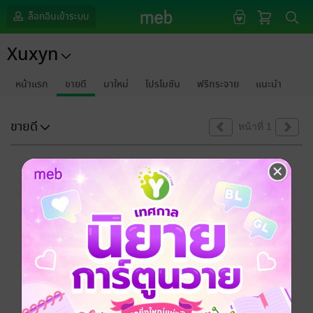
ล็อกอินเข้าระบบ
Xuxyn
หน้าแรก
ขายดี
มาใหม่
โปรโมชัน
ฟรีกระจาย
แนะนำ
ขายดี
หน้าที่ 1
ขออภัยด้วยนะคะ
ไม่พบข้อมูลในหัวข้อที่คุณกำลังชมค่ะ