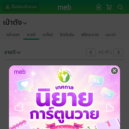
ล็อกอินเข้าระบบ
เป๋าตัง
หน้าแรก
ขายดี
มาใหม่
โปรโมชัน
ฟรีกระจาย
แนะนำ
ขายดี
หน้าที่ 1
ขออภัยด้วยนะคะ
ไม่พบข้อมูลในหัวข้อที่คุณกำลังชมค่ะ