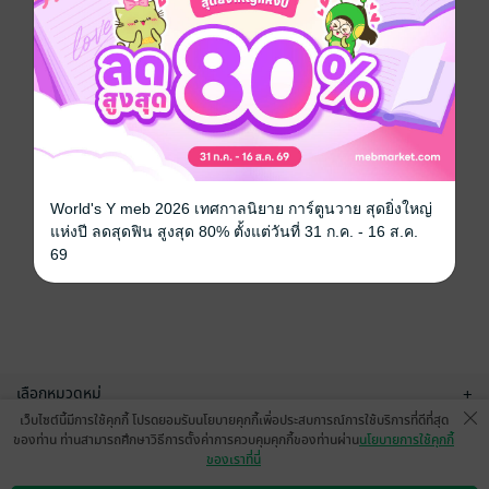
World's Y meb 2026 เทศกาลนิยาย การ์ตูนวาย สุดยิ่งใหญ่
แห่งปี ลดสุดฟิน สูงสุด 80% ตั้งแต่วันที่ 31 ก.ค. - 16 ส.ค.
69
เลือกหมวดหมู่
+
เว็บไซต์นี้มีการใช้คุกกี้ โปรดยอมรับนโยบายคุกกี้เพื่อประสบการณ์การใช้บริการที่ดีที่สุด
บริการช่วยเหลือ
+
ของท่าน ท่านสามารถศึกษาวิธีการตั้งค่าการควบคุมคุกกี้ของท่านผ่าน
นโยบายการใช้คุกกี้
ของเราที่นี่
เกี่ยวกับเรา
+