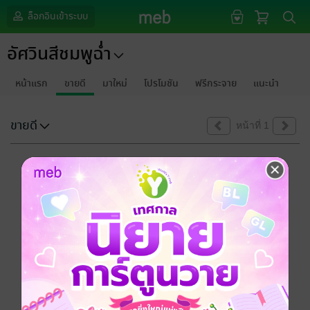
ล็อกอินเข้าระบบ
อัศวินสีชมพูฉ่ำ
หน้าแรก
ขายดี
มาใหม่
โปรโมชัน
ฟรีกระจาย
แนะนำ
ขายดี
หน้าที่ 1
ขออภัยด้วยนะคะ
ไม่พบข้อมูลในหัวข้อที่คุณกำลังชมค่ะ