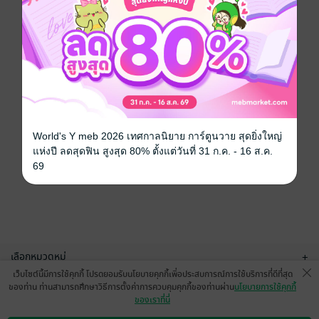
World's Y meb 2026 เทศกาลนิยาย การ์ตูนวาย สุดยิ่งใหญ่
แห่งปี ลดสุดฟิน สูงสุด 80% ตั้งแต่วันที่ 31 ก.ค. - 16 ส.ค.
69
เลือกหมวดหมู่
+
เว็บไซต์นี้มีการใช้คุกกี้ โปรดยอมรับนโยบายคุกกี้เพื่อประสบการณ์การใช้บริการที่ดีที่สุด
บริการช่วยเหลือ
+
ของท่าน ท่านสามารถศึกษาวิธีการตั้งค่าการควบคุมคุกกี้ของท่านผ่าน
นโยบายการใช้คุกกี้
ของเราที่นี่
เกี่ยวกับเรา
+