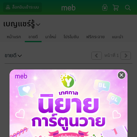
ล็อกอินเข้าระบบ
เบญแชร์รู้
หน้าแรก
ขายดี
มาใหม่
โปรโมชัน
ฟรีกระจาย
แนะนำ
ขายดี
หน้าที่ 1
ขออภัยด้วยนะคะ
ไม่พบข้อมูลในหัวข้อที่คุณกำลังชมค่ะ