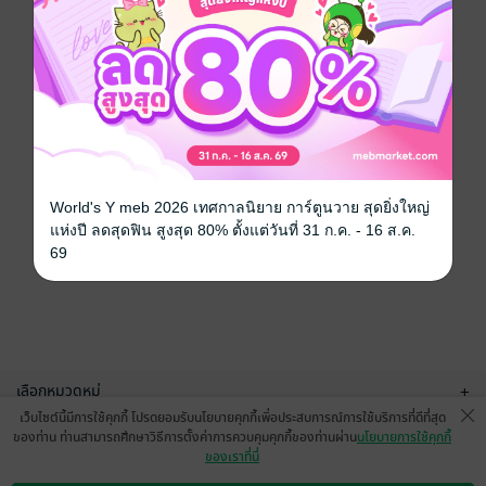
World's Y meb 2026 เทศกาลนิยาย การ์ตูนวาย สุดยิ่งใหญ่
แห่งปี ลดสุดฟิน สูงสุด 80% ตั้งแต่วันที่ 31 ก.ค. - 16 ส.ค.
69
เลือกหมวดหมู่
+
เว็บไซต์นี้มีการใช้คุกกี้ โปรดยอมรับนโยบายคุกกี้เพื่อประสบการณ์การใช้บริการที่ดีที่สุด
บริการช่วยเหลือ
+
ของท่าน ท่านสามารถศึกษาวิธีการตั้งค่าการควบคุมคุกกี้ของท่านผ่าน
นโยบายการใช้คุกกี้
ของเราที่นี่
เกี่ยวกับเรา
+