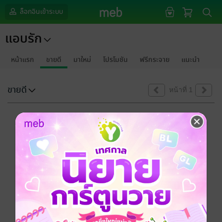
ล็อกอินเข้าระบบ
แอบรัก
หน้าแรก
ขายดี
มาใหม่
โปรโมชัน
ฟรีกระจาย
แนะนำ
ขายดี
หน้าที่ 1
ขออภัยด้วยนะคะ
ไม่พบข้อมูลในหัวข้อที่คุณกำลังชมค่ะ