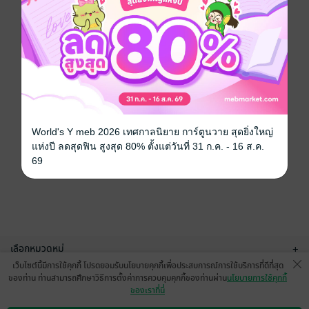
World's Y meb 2026 เทศกาลนิยาย การ์ตูนวาย สุดยิ่งใหญ่
แห่งปี ลดสุดฟิน สูงสุด 80% ตั้งแต่วันที่ 31 ก.ค. - 16 ส.ค.
69
เลือกหมวดหมู่
+
เว็บไซต์นี้มีการใช้คุกกี้ โปรดยอมรับนโยบายคุกกี้เพื่อประสบการณ์การใช้บริการที่ดีที่สุด
บริการช่วยเหลือ
+
ของท่าน ท่านสามารถศึกษาวิธีการตั้งค่าการควบคุมคุกกี้ของท่านผ่าน
นโยบายการใช้คุกกี้
ของเราที่นี่
เกี่ยวกับเรา
+